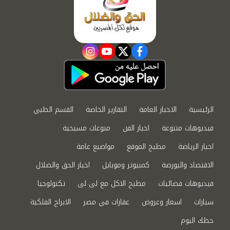
instagram
youtube
twitter
facebook
الرئيسية
الاخبار العامة
التقارير الخاصة
القسم الطبي
فيديوهات متنوعة
اخبار الفن
منوعات مسيحية
اخبار الرياضة
مطبخ الموقع
مواضيع عامة
الاقتصاد والبورصة
كمبيوتر وموبايل
اخبار الحق والضلال
فيديوهات فضائيات
مطبخ الاكل مع لى لى
تكنولوجيا
سيارات
اسعار وعروض
عقارات في مصر
الابراج الفلكية
حظك اليوم