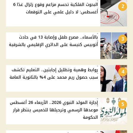
البحوث الفلكية تحسم مزاعم وقوع زلزال غدًا 6
2
أغسطس: لا دليل علمي على التوقعات
بالأسماء.. مصرع طفل وإصابة 13 في حادث
3
أتوبيس كنيسة على الدائري الإقليمي بالشرقية
روابط وهمية وتظليل إجابتين.. التعليم تكشف
4
سبب حصول ريم محمد على 4% بالثانوية العامة
إجازة المولد النبوي 2026.. الأربعاء 26 أغسطس
5
موعدها الرسمي وترحيلها للخميس ينتظر قرار
الحكومة