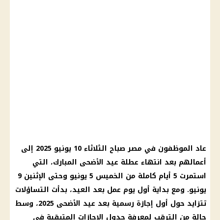
عاد الموظفون في مصر صباح الثلاثاء 10
يونيو 2025
إلى
أعمالهم بعد انتهاء عطلة
عيد الأضحى المبارك
، التي
استمرت 5 أيام كاملة من الخميس 5 يونيو وحتى الإثنين 9
يونيو. ومع بداية أول يوم عمل بعد العيد، بدأت التساؤلات
تتزايد حول
أول إجازة رسمية بعد عيد الأضحى
2025، وسط
حالة من الترقب لمعرفة جدول
الإجازات المتبقية
في