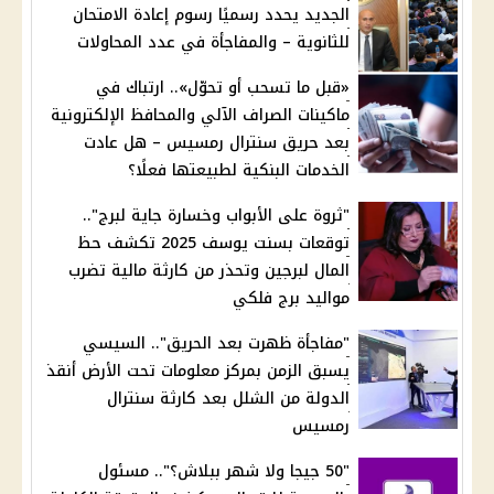
الجديد يحدد رسميًا رسوم إعادة الامتحان
للثانوية – والمفاجأة في عدد المحاولات
«قبل ما تسحب أو تحوّل».. ارتباك في
ماكينات الصراف الآلي والمحافظ الإلكترونية
بعد حريق سنترال رمسيس – هل عادت
الخدمات البنكية لطبيعتها فعلًا؟
"ثروة على الأبواب وخسارة جاية لبرج"..
توقعات بسنت يوسف 2025 تكشف حظ
المال لبرجين وتحذر من كارثة مالية تضرب
مواليد برج فلكي
"مفاجأة ظهرت بعد الحريق".. السيسي
يسبق الزمن بمركز معلومات تحت الأرض أنقذ
الدولة من الشلل بعد كارثة سنترال
رمسيس
"50 جيجا ولا شهر ببلاش؟".. مسئول