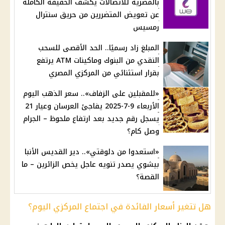
بالمصرية للاتصالات يكشف الحقيقة الكاملة
عن تعويض المتضررين من حريق سنترال
رمسيس
المبلغ زاد رسميًا.. الحد الأقصى للسحب
النقدي من البنوك وماكينات ATM يرتفع
بقرار استثنائي من المركزي المصري
«للمقبلين على الزفاف».. سعر الذهب اليوم
الأربعاء 9-7-2025 يفاجئ العرسان وعيار 21
يسجل رقم جديد بعد ارتفاع ملحوظ – الجرام
وصل كام؟
«استعدوا من دلوقتي».. دير القديس الأنبا
بيشوي يصدر تنويه عاجل يخص الزائرين – ما
القصة؟
هل تتغير أسعار الفائدة في اجتماع المركزي اليوم؟