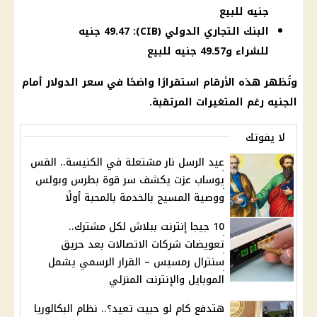
جنيه للبيع
البنك التجاري الدولي (CIB): 49.47 جنيه
للشراء و49.57 جنيه للبيع
وتُظهر هذه الأرقام استقرارًا واضحًا في سعر الدولار أمام
الجنيه رغم المتغيرات المرتقبة.
لا يفوتك
عيد الرسل نار مشتعلة في الكنيسة.. القس
يوساب عزت يكشف سر قوة بطرس وبولس
ووصية المسيح بالخدمة بالمحبة أولًا
10 جيجا إنترنت ببلاش لكل مشترك..
تعويضات شركات الاتصالات بعد حريق
سنترال رمسيس – القرار الرسمي يشمل
الموبايل والإنترنت المنزلي
هتدفع كام لو حبيت تعيد؟.. نظام البكالوريا