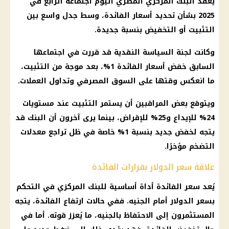
يعقد البنك المركزي المصري اليوم اجتماعه الرابع في
2025 بشأن تحديد أسعار الفائدة، وسط جدل واسع بين
التثبيت أو التخفيض بنسبة جديدة.
وكانت لجنة السياسة النقدية قد قررت في اجتماعها
السابق خفض أسعار الفائدة 1%، بعد موجة من التثبيت،
ما انعكس وقتها على السوق المصرفي وتداول العملات.
ويتوقع بعض المراقبين أن يستمر التثبيت عند مستويات
24% للإيداع و25% للإقراض، بينما يرى آخرون أن البنك قد
يتجه لخفض جديد بنسبة 1% خاصة في ظل تراجع معدلات
التضخم
مؤخرًا.
علاقة سعر الدولار بقرارات الفائدة
يُعد
سعر الفائدة
أداة أساسية للبنك المركزي في التحكم
بسعر
الدولار
أمام الجنيه. ففي حالات ارتفاع الفائدة، يتجه
المستثمرون إلى الاحتفاظ بالجنيه، ما يُعزز قوته. أما في