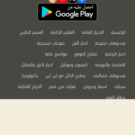
instagram
youtube
twitter
facebook
الرئيسية
الاخبار العامة
التقارير الخاصة
القسم الطبي
فيديوهات متنوعة
اخبار الفن
منوعات مسيحية
اخبار الرياضة
مطبخ الموقع
مواضيع عامة
الاقتصاد والبورصة
كمبيوتر وموبايل
اخبار الحق والضلال
فيديوهات فضائيات
مطبخ الاكل مع لى لى
تكنولوجيا
سيارات
اسعار وعروض
عقارات في مصر
الابراج الفلكية
حظك اليوم
من نحن
سياسة الخصوصية
اتصل بنا
©2024 الحق والضلال All Rights Reserved.
Powered by