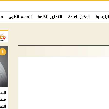
لرئيسية
الاخبار العامة
التقارير الخاصة
القسم الطبي
في
1
البح
مصر 
المد