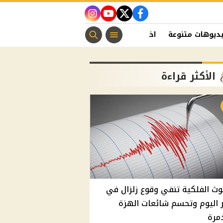
instagram
youtube
twitter
facebook
ديوهات متنوعة
اخبار الفن
منوعات مسيحية
اخبار الرياضة
الأكثر قراءة
وث الفلكية تنفي وقوع زلزال في
اليوم وتحسم شائعات الهزة
مرة