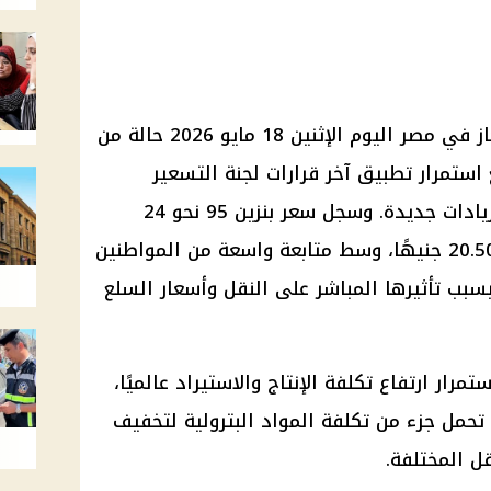
تشهد أسعار البنزين والسولار والغاز في مصر اليوم الإثنين 18 مايو 2026 حالة من
استمرار تطبيق آخر قرارات لجنة التسعير
التلقائي للمواد البترولية دون أي زيادات جديدة. وسجل سعر بنزين 95 نحو 24
جنيهًا للتر، بينما بلغ سعر السولار 20.50 جنيهًا، وسط متابعة واسعة من المواطنين
سبب تأثيرها المباشر على النقل وأسعار السلع
رار ارتفاع تكلفة الإنتاج والاستيراد عالميًا،
حمل جزء من تكلفة المواد البترولية لتخفيف
ل المختلفة.