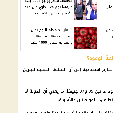
معاشات شهر يونيو 2026 يبدأ
 على
صرفها يوم 24 الجاري قبل عيد
الأضحى بدون زيادة جديدة
 ساعات عن
أسعار الطماطم اليوم تصل
إلى 60 جنيهًا للمستهلك
والعداية تتجاوز 1000 جنيه
فة الوقود؟
قارير اقتصادية إلى أن التكلفة الفعلية للبنزين
وتقدّر بعض البيانات تكلفة لتر الوقود ما بين 35 و37 جنيهًا، ما يعني أن الدولة لا
لضغط على المواطنين والأسواق.
فاظ على استقرار
الأسعار
نسبيًا وتجنب موجات