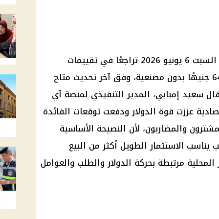
شهد سوق الذهب في مصر اليوم السبت 6 يونيو 2026 تراجعًا في تقييمات
الشراء بعد وصول عيار 21 إلى 6450 جنيهًا بدون مصنعية، وفق آخر تحديث متاح
ال سعيد إمبابي، المدير التنفيذي لمنصة آي
تصادية عززت قوة الدولار ودفعت توقعات الفائدة
لمشترون والمضاربون، لأن النصيحة الأساسية
يناسب الاستثمار الطويل أكثر من البيع
 المحلية مرتبطة بحركة الدولار والطلب والعوامل