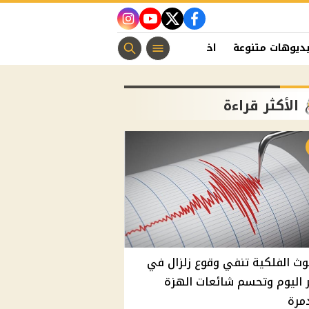
instagram
youtube
twitter
facebook
ديوهات متنوعة
اخبار الفن
منوعات مسيحية
اخبار الرياضة
الأكثر قراءة
وث الفلكية تنفي وقوع زلزال في
اليوم وتحسم شائعات الهزة
مرة