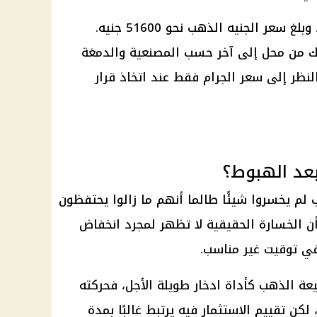
كما سجل عيار 18 نحو 5529 جنيهًا، وبلغ سعر الجنيه الذهب نحو 51600 جنيه.
لك من محل إلى آخر حسب المصنعية والدمغة
نظر إلى سعر الجرام فقط عند اتخاذ قرار
عد الهبوط؟
لم يخسروا شيئًا طالما أنهم ما زالوا يحتفظون
 الخسارة الحقيقية لا تظهر لمجرد انخفاض
في توقيت غير مناسب.
يعة
الذهب
كأداة
ادخار
طويلة الأجل، فحركته
 لكن تقييم
الاستثمار
فيه يرتبط غالبًا بمدة