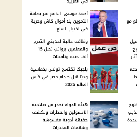
في الغربية
أحمد موسى: الدعم عبر بطاقة
لع مع
التموين بلا أموال كاش وحرية
في اختيار السلع
يل
وظائف خالية لحديثي التخرج
خ:
والمعلمين برواتب تصل 15
ار
ألف جنيه وتأمينات
دعم
بلجيكا تكتسح تونس بخماسية
ط
وديًا قبل صدام مصر في كأس
العالم 2026
خنوخ
هيئة الدواء تحذر من صلاحية
ذيب
الأنسولين والقطرات وتكشف
شددة
حقيقة أدوية مغشوشة
وشائعات المخدرات