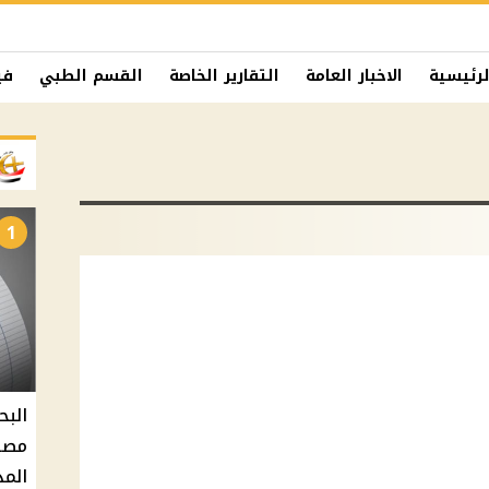
لرئيسية
الاخبار العامة
التقارير الخاصة
القسم الطبي
في
1
البح
مصر 
المد