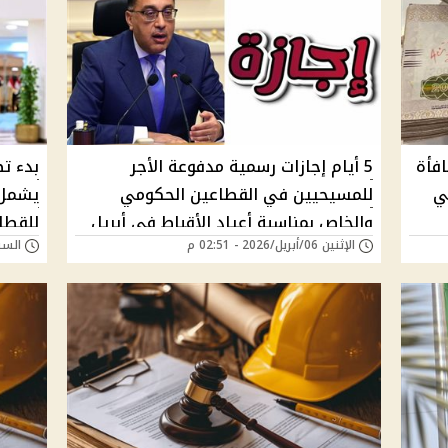
فأة
5 أيام إجازات رسمية مدفوعة الأجر
بدء تط
ي
للمسيحيين في القطاعين الحكومي
والخاص بمناسبة أعياد الأقباط في أبريل
للقطا
الإثنين 06/أبريل/2026 - 02:51 م
السبت 04/أبريل/026