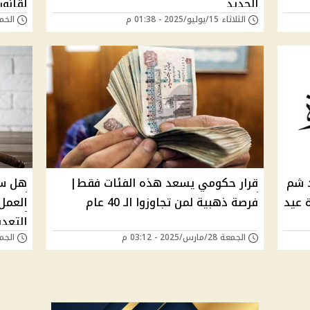
الجديد
لقانون
الثلاثاء 15/يوليو/2025 - 01:38 م
الخميس 01/مايو
المست
د شم
قرار حكومي يسعد هذه الفئات فقط|
هل ست
ة عيد
فرصة ذهبية لمن تجاوزوا الـ 40 عام
العمل
التعد
الجمعة 28/مارس/2025 - 03:12 م
الجمعة 27/ديسمبر/4
2025