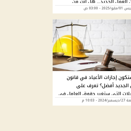
 العمل الجديد... هل أنت من
/2025 - 03:00 ص
فيدين؟
كون إجازات الأعياد في قانون
 الجديد أفضل؟ تعرف على
يلات التي ستغير حقوق العامل في
202 - 10:03 م