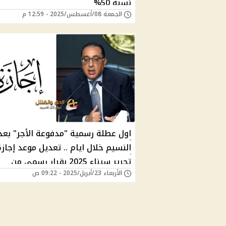
نسبة 50%
الجمعة 08/أغسطس/2025 - 12:59 م
اول عطلة رسمية "مدفوعة الأجر" بع
النسيم خلال ايام .. تعديل موعد إجاز
تحرير سيناء 2025 بقرار رسمي من
الأربعاء 23/أبريل/2025 - 09:22 ص
الحكومه لهذا السبب "مستند رسمي"