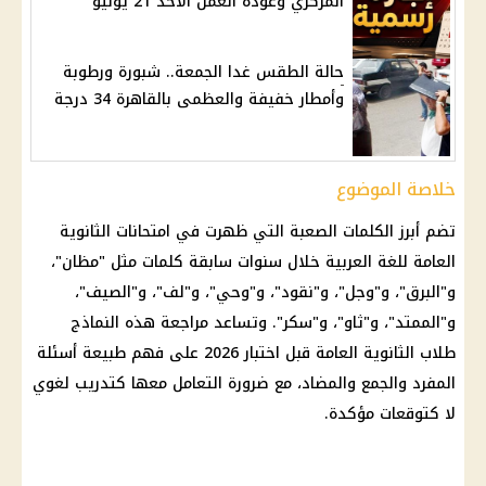
المركزي وعودة العمل الأحد 21 يونيو
حالة الطقس غدا الجمعة.. شبورة ورطوبة
وأمطار خفيفة والعظمى بالقاهرة 34 درجة
خلاصة الموضوع
تضم أبرز الكلمات الصعبة التي ظهرت في
امتحانات الثانوية
العامة
للغة العربية خلال سنوات سابقة كلمات مثل "مظان"،
و"البرق"، و"وجل"، و"نقود"، و"وحي"، و"لف"، و"الصيف"،
و"الممتد"، و"ثاو"، و"
سكر
". وتساعد مراجعة هذه النماذج
طلاب
الثانوية العامة
قبل اختبار 2026 على فهم طبيعة أسئلة
المفرد والجمع والمضاد، مع ضرورة التعامل معها كتدريب لغوي
لا كتوقعات مؤكدة.