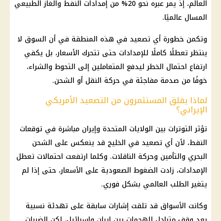
العالم، إذ يمر عبره نحو 20% من إمدادات النفط والغاز الطبيعي
المسال عالميًا.
وتكمن خطورة أي تصعيد في هذه المنطقة في أن السوق لا
ينتظر تعطلًا كاملًا للإمدادات حتى تتحرك الأسعار، بل يكفي
ارتفاع احتمال الخطر ليدفع المتعاملين إلى التحوط والشراء،
خوفًا من صدمة مفاجئة في حركة النقل أو الشحن.
لماذا يقلق المستثمرون من التصعيد الأمريكي
الإيراني؟
تؤثر التوترات بين
الولايات المتحدة
وإيران مباشرة في توقعات
النفط، لأن أي تصعيد في
الخليج
قد ينعكس على الشحن
البحري والتأمين وحركة الناقلات. وكلما ارتفعت احتمالات تعطل
الإمدادات، زادت الضغوط الصعودية على
الأسعار
، حتى إذا لم
يتغير الطلب العالمي بشكل فوري.
وكانت الأسواق قد تلقت إشارات سابقة على تهدئة نسبية
بعد وقف متبادل للهجمات بين
إيران وإسرائيل
، لكن الضربات