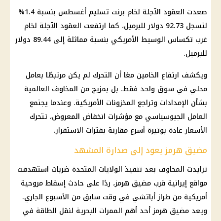
صعدت العقود الآجلة لخام برنت تسليم أغسطس بنسبة 1.4%
لتسجل 92.73 دولار للبرميل، كما ارتفعت العقود الآجلة لخام
غرب تكساس الوسيط الأمريكي بنسبة مماثلة إلى 89.44 دولار
للبرميل.
ويكشف ارتفاع الخامين معًا أن التحرك لم يكن مرتبطًا بعامل
محلي في سوق واحد فقط، بل بمزيج من المخاوف العالمية
بشأن الإمدادات وتراجع المخزونات الأمريكية. وعندما يجتمع
العامل الجيوسياسي مع مؤشرات انخفاض المعروض، تتحرك
الأسعار عادة بوتيرة أسرع مقارنة بفترات الاستقرار.
مضيق هرمز يعود إلى صدارة المشهد
تزايدت المخاوف بعد تنفيذ الولايات المتحدة ضربات استهدفت
مواقع إيرانية قرب مضيق هرمز، ردًا على حادث إسقاط مروحية
أمريكية من طراز أباتشي في وقت سابق من الأسبوع الجاري.
ويعد مضيق هرمز أحد أهم الممرات البحرية لنقل الطاقة في