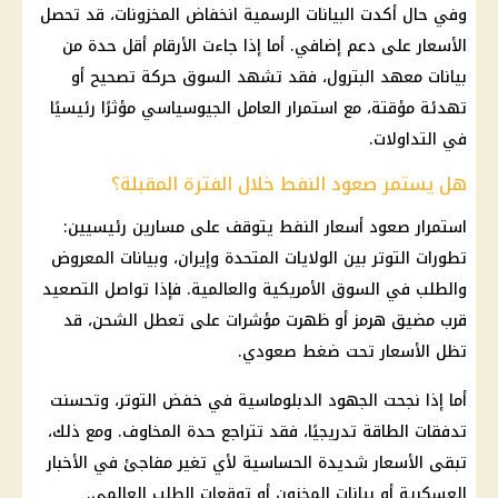
وفي حال أكدت البيانات الرسمية انخفاض المخزونات، قد تحصل
الأسعار
على دعم إضافي. أما إذا جاءت الأرقام أقل حدة من
بيانات معهد البترول، فقد تشهد السوق حركة تصحيح أو
تهدئة مؤقتة، مع استمرار العامل الجيوسياسي مؤثرًا رئيسيًا
في التداولات.
هل يستمر صعود النفط خلال الفترة المقبلة؟
استمرار صعود
أسعار
النفط يتوقف على مسارين رئيسيين:
تطورات التوتر بين
الولايات المتحدة
وإيران، وبيانات المعروض
والطلب في السوق الأمريكية والعالمية. فإذا تواصل التصعيد
قرب
مضيق هرمز
أو ظهرت مؤشرات على تعطل الشحن، قد
تظل
الأسعار
تحت ضغط صعودي.
أما إذا نجحت الجهود الدبلوماسية في خفض التوتر، وتحسنت
تدفقات الطاقة تدريجيًا، فقد تتراجع حدة المخاوف. ومع ذلك،
تبقى
الأسعار
شديدة الحساسية لأي تغير مفاجئ في الأخبار
العسكرية أو بيانات المخزون أو توقعات الطلب العالمي.