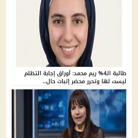
طالبة الـ4% ريم محمد: أوراق إجابة التظلم
ليست لها وتحرر محضر إثبات حال...