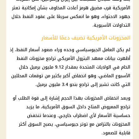
الأمريكية قرب
مضيق هرمز
أعادت المخاوف بشأن إمكانية تعثر
جهود الاحتواء، وهو ما انعكس سريعًا على عقود النفط خلال
التداولات الآسيوية.
المخزونات الأمريكية تضيف دعمًا للأسعار
لم يكن العامل الجيوسياسي وحده وراء صعود
أسعار
النفط، إذ
أظهرت بيانات معهد البترول الأمريكي تراجع مخزونات النفط
الخام في
الولايات المتحدة
بمقدار 9.12 مليون برميل خلال
الأسبوع الماضي، وهو انخفاض أكبر بكثير من توقعات المحللين
التي كانت تشير إلى تراجع بنحو 3.4 مليون برميل.
ويعد انخفاض المخزونات بهذا الحجم إشارة إلى قوة الطلب أو
تراجع المعروض المتاح داخل السوق الأمريكية، ما يزيد
حساسية
الأسعار
لأي اضطراب خارجي. وعندما تنخفض
المخزونات بالتزامن مع توتر جيوسياسي، يصبح السوق أكثر
قابلية للصعود.