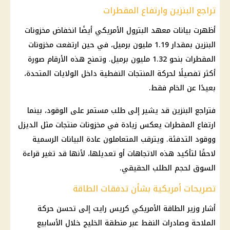
تراجع البنزين وارتفاع المقطرات
أظهرت بيانات معهد البترول الأمريكي أيضًا انخفاض مخزونات
البنزين بمقدار 1.19 مليون برميل، في حين ارتفعت مخزونات
المقطرات بنحو 1.32 مليون برميل. وتمنح هذه الأرقام صورة
أكثر تفصيلًا لحركة المنتجات النفطية داخل
الولايات المتحدة
،
بعيدًا عن الخام فقط.
فتراجع البنزين قد يشير إلى طلب مستمر على
الوقود
، بينما
ارتفاع المقطرات يعكس زيادة في مخزونات منتجات مثل الديزل
ووقود التدفئة. ويترقب المتعاملون عادة البيانات الرسمية
لاحقًا لتأكيد هذه الاتجاهات أو تعديلها، لأنها قد تغير قراءة
السوق لحجم الطلب الحقيقي.
تصريحات أمريكية بشأن تدفقات الطاقة
أشار وزير الطاقة الأمريكي كريس رايت إلى تحسن حركة
الملاحة وصادرات النفط عبر منطقة
الخليج
خلال الأسابيع