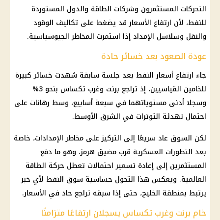
التحركات المستثمرون وشركات الطاقة والدول المستوردة
للنفط، لأن ارتفاع الأسعار قد يضغط على تكاليف الوقود
والنقل وسلاسل الإمداد إذا استمرت المخاطر الجيوسياسية.
عودة الصعود بعد خسائر حادة
جاء ارتفاع أسعار النفط بعد جلسة سابقة شهدت خسائر كبيرة
للخامين القياسيين، إذ تراجع برنت وغرب تكساس بنحو 3%
وسجلا أدنى مستوياتهما في سبعة أسابيع، وسط رهانات على
احتمال تهدئة التوترات في الشرق الأوسط.
لكن السوق عاد سريعًا إلى التركيز على مخاطر الإمدادات، خاصة
بعد التطورات العسكرية قرب مضيق هرمز، وهو ما دفع
المستثمرين إلى إعادة تسعير احتمالات تعطل حركة الطاقة
العالمية. ويعكس هذا التحول حساسية سوق النفط لأي خبر
يرتبط بمنطقة الخليج، حتى إذا سبقه تراجع حاد في الأسعار.
خام برنت وغرب تكساس يسجلان ارتفاعًا متزامنًا