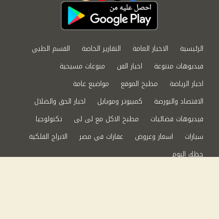
الرئيسية
الاخبار العامة
التقارير الخاصة
القسم الطبي
فيديوهات متنوعة
اخبار الفن
منوعات مسيحية
اخبار الرياضة
مطبخ الموقع
مواضيع عامة
الاقتصاد والبورصة
كمبيوتر وموبايل
اخبار الحق والضلال
فيديوهات فضائيات
مطبخ الاكل مع لى لى
تكنولوجيا
سيارات
اسعار وعروض
عقارات في مصر
الابراج الفلكية
حظك اليوم
من نحن
سياسة الخصوصية
اتصل بنا
©2024 الحق والضلال All Rights Reserved.
Powered by