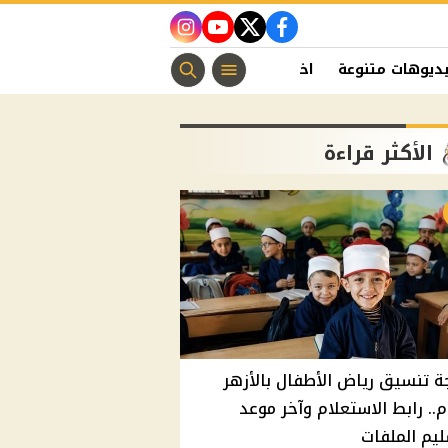
instagram
youtube
twitter
facebook
ديوهات متنوعة
اخبار الفن
منوعات مسيحية
اخبار الرياضة
الأكثر قراءة
ة تنسيق رياض الأطفال بالأزهر
م.. رابط الاستعلام وآخر موعد
يم الملفات