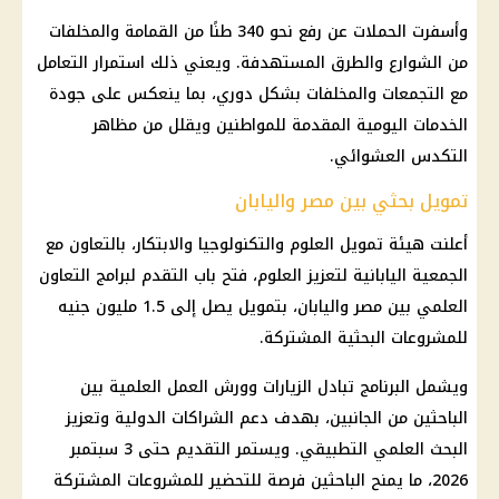
وأسفرت الحملات عن رفع نحو 340 طنًا من القمامة والمخلفات
من الشوارع والطرق المستهدفة. ويعني ذلك استمرار التعامل
مع التجمعات والمخلفات بشكل دوري، بما ينعكس على
جودة
الخدمات
اليومية المقدمة للمواطنين ويقلل من مظاهر
التكدس العشوائي.
تمويل بحثي بين مصر واليابان
أعلنت هيئة
تمويل
العلوم والتكنولوجيا والابتكار، بالتعاون مع
الجمعية اليابانية لتعزيز العلوم، فتح باب التقدم لبرامج
التعاون
العلمي بين مصر واليابان
، بتمويل يصل إلى 1.5 مليون جنيه
للمشروعات البحثية المشتركة.
ويشمل البرنامج تبادل الزيارات وورش العمل العلمية بين
الباحثين من الجانبين، بهدف دعم الشراكات الدولية وتعزيز
البحث العلمي التطبيقي. ويستمر التقديم حتى 3 سبتمبر
2026، ما يمنح الباحثين فرصة للتحضير للمشروعات المشتركة