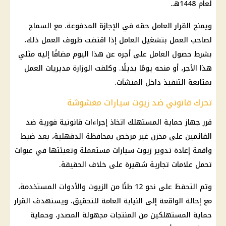
لعام 1448هـ.
ويمنح القرار العامل حقه في الإجازة المدفوعة، مع السماح
لصاحب العمل بتشغيل العامل إذا اقتضت ظروف العمل ذلك،
بشرط حصول العامل على أجره عن هذا اليوم مضافًا إليه مثلي
هذا الأجر، أو منحه يومًا بديلًا. وكلفت الوزارة مديريات العمل
بمتابعة التنفيذ داخل المنشآت.
تحرك قانوني ضد زيوت سيارات مغشوشة
قرر جهاز حماية المستهلك اتخاذ إجراءات قانونية فورية ضد
القائمين على مخزن غير مرخص بمحافظة الدقهلية، بعد ضبط
واقعة إعادة تدوير زيوت سيارات مستعملة وتعبئتها في عبوات
تحمل علامات تجارية شهيرة على خلاف الحقيقة.
وتم التحفظ على نحو 12 طنًا من الزيوت والأدوات المستخدمة،
مع إحالة الواقعة إلى
النيابة العامة
للتحقيق. ويستهدف القرار
حماية المستهلكين من المنتجات مجهولة المصدر، وحماية