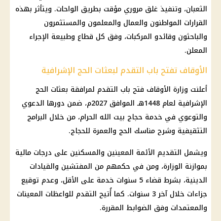
الثعبان، وتنفيذ غلق مروري مؤقت بطريق الواحات. ويتأثر بهذه
القرارات المواطنون والعمال والمعلمون والمستثمرون
والباحثون وقائدو المركبات، وفق كل قطاع وطبيعة الإجراء
المعلن.
الأوقاف تفتح باب التقدم لبعثات الحج الإشرافية
أعلنت وزارة الأوقاف فتح باب التقدم لمرافقة بعثات الحج
الإشرافية لعام 1448هـ الموافق 2027م، ضمن دورها الدعوي
والتوعوي في خدمة حجاج بيت الله الحرام، من خلال البرامج
التثقيفية وشرح مناسك الحج والعمرة للحجاج.
ويشمل التقديم الأئمة المعينين والمسكنين على درجات مالية
بموازنة الوزارة، ومن في حكمهم من المفتشين والقيادات
الدينية، بشرط قضاء 5 سنوات خدمة على الأقل، وعدم توقيع
جزاءات خلال آخر 3 سنوات. كما أُتيح التقدم للواعظات المعينات
والمعتمدات وفق الضوابط المقررة.