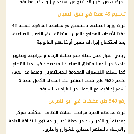
المركبات من أضرار قد تنتج عن استخدام زيوت غير مطابقة.
تسليم 43 عقدًا في شق الثعبان
قررت وزارة الصناعة، بالتنسيق مع محافظة
القاهرة
، تسليم 43
عقدًا لأصحاب المصانع والورش بمنطقة
شق الثعبان
الصناعية،
بعد استكمال إجراءات تقنين أوضاعهم القانونية.
ويأتي القرار ضمن خطة دعم صناعة الرخام والجرانيت، وتطوير
واحدة من أهم المناطق الصناعية المتخصصة في هذا القطاع.
كما تستمر التيسيرات المقدمة للمستثمرين، ومنها مد العمل
بخصم 25% على قيمة التقنين عند السداد الكامل لمدة 6
أشهر إضافية، مع الإعفاء من الغرامات السابقة.
رفع 340 طن مخلفات في أبو النمرس
قررت
محافظة الجيزة
مواصلة حملات النظافة المكثفة بمركز
ومدينة
أبو النمرس
، ضمن خطة تحسين مستوى النظافة العامة
والارتقاء بالمظهر الحضاري للشوارع والطرق.