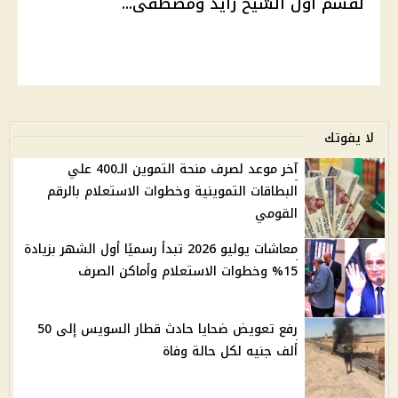
لقسم أول الشيخ زايد ومصطفى...
لا يفوتك
آخر موعد لصرف منحة التموين الـ400 علي
البطاقات التموينية وخطوات الاستعلام بالرقم
القومي
معاشات يوليو 2026 تبدأ رسميًا أول الشهر بزيادة
15% وخطوات الاستعلام وأماكن الصرف
رفع تعويض ضحايا حادث قطار السويس إلى 50
ألف جنيه لكل حالة وفاة