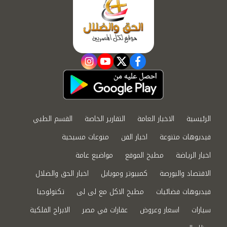
instagram
youtube
twitter
facebook
الرئيسية
الاخبار العامة
التقارير الخاصة
القسم الطبي
فيديوهات متنوعة
اخبار الفن
منوعات مسيحية
اخبار الرياضة
مطبخ الموقع
مواضيع عامة
الاقتصاد والبورصة
كمبيوتر وموبايل
اخبار الحق والضلال
فيديوهات فضائيات
مطبخ الاكل مع لى لى
تكنولوجيا
سيارات
اسعار وعروض
عقارات في مصر
الابراج الفلكية