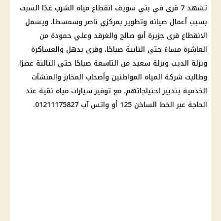
تشهد 7 قرى في بني سويف
انقطاع مياه الشرب
غدًا السبت
بسبب أعمال صيانة وتطوير بمركزي ناصر وسمسطا. ويشمل
الانقطاع قرى جزيرة أبو صالح والغرقد وعلي حمودة من
العاشرة مساءً حتى الثانية صباحًا، وقرى بدهل والعساكرة
ونزلة الديب ونزلة سعيد من التاسعة صباحًا حتى الثالثة عصرًا.
وطالبت شركة المياه المواطنين وأصحاب المخابز والمنشآت
الخدمية بتدبير احتياجاتهم، مع توفير
سيارات
مياه نقية عند
الحاجة عبر
الخط الساخن 125
أو واتس آب 01211175827.