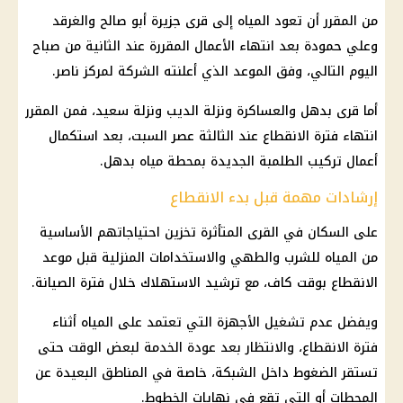
من المقرر أن تعود المياه إلى قرى جزيرة أبو صالح والغرقد
وعلي حمودة بعد انتهاء الأعمال المقررة عند الثانية من صباح
اليوم التالي، وفق الموعد الذي أعلنته الشركة لمركز ناصر.
أما قرى بدهل والعساكرة ونزلة الديب ونزلة سعيد، فمن المقرر
انتهاء فترة الانقطاع عند الثالثة عصر السبت، بعد استكمال
أعمال تركيب الطلمبة الجديدة بمحطة مياه بدهل.
إرشادات مهمة قبل بدء الانقطاع
على السكان في القرى المتأثرة تخزين احتياجاتهم الأساسية
من المياه للشرب والطهي والاستخدامات المنزلية قبل موعد
الانقطاع بوقت كاف، مع ترشيد الاستهلاك خلال فترة الصيانة.
ويفضل عدم تشغيل الأجهزة التي تعتمد على المياه أثناء
فترة الانقطاع، والانتظار بعد عودة الخدمة لبعض الوقت حتى
تستقر الضغوط داخل الشبكة، خاصة في المناطق البعيدة عن
المحطات أو التي تقع في نهايات الخطوط.