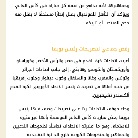
وجماهيرها، لأنه يدافع عن قيمة كل مباراة في
كأس العالم
،
ويؤكد أن التأهل للمونديال يمثل إنجازًا مستحقًا لا يقلل منه
حجم المنتخب أو تاريخه.
رفض جماعي لتصريحات رئيس يويفا
أعربت اتحادات
كرة القدم
في مصر والرأس الأخضر وكوراساو
وأوزبكستان والكونغو وهايتي، إلى جانب اتحادات الجزائر
وتونس والمغرب وغانا والسنغال وكوت ديفوار وجنوب إفريقيا،
عن خيبة أملها من تصريحات رئيس الاتحاد الأوروبي لكرة القدم
ألكسندر تشيفيرين.
وجاء موقف الاتحادات ردًا على تصريحات وصف فيها رئيس
يويفا بعض مباريات
كأس العالم
الموسعة بأنها غير مثيرة
للاهتمام، وهو ما اعتبرته الاتحادات تجاهلًا لطموحات اللاعبين
والجماهير والمنظومات الكروية خارج الدائرة التقليدية