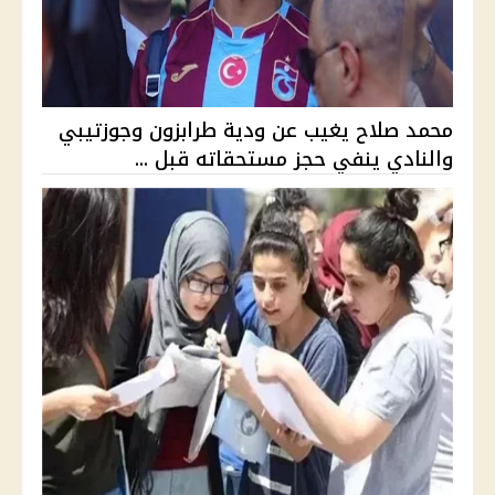
محمد صلاح يغيب عن ودية طرابزون وجوزتيبي
والنادي ينفي حجز مستحقاته قبل ...