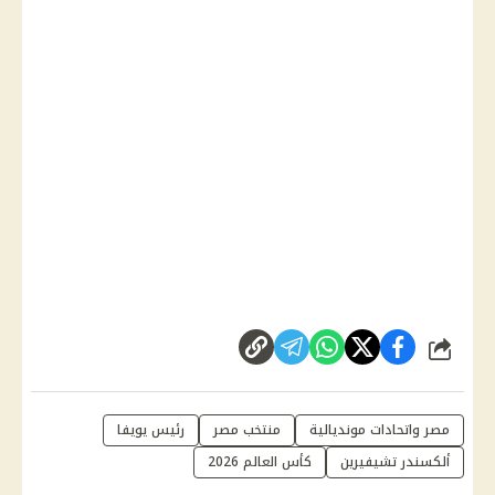
شارك
مصر واتحادات مونديالية
منتخب مصر
رئيس يويفا
ألكسندر تشيفيرين
كأس العالم 2026