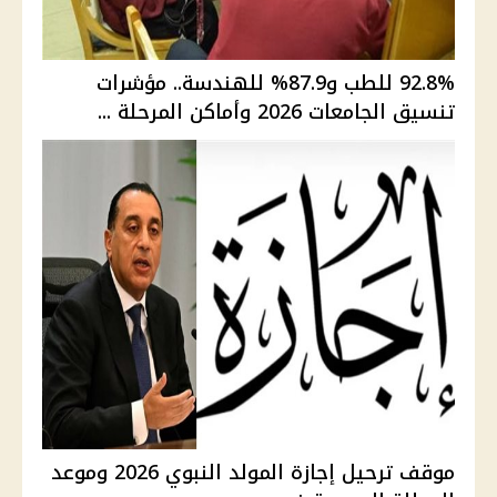
92.8% للطب و87.9% للهندسة.. مؤشرات
تنسيق الجامعات 2026 وأماكن المرحلة ...
موقف ترحيل إجازة المولد النبوي 2026 وموعد