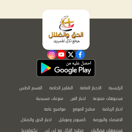
instagram
youtube
twitter
facebook
الرئيسية
الاخبار العامة
التقارير الخاصة
القسم الطبي
فيديوهات متنوعة
اخبار الفن
منوعات مسيحية
اخبار الرياضة
مطبخ الموقع
مواضيع عامة
الاقتصاد والبورصة
كمبيوتر وموبايل
اخبار الحق والضلال
فيديوهات فضائيات
مطبخ الاكل مع لى لى
تكنولوجيا