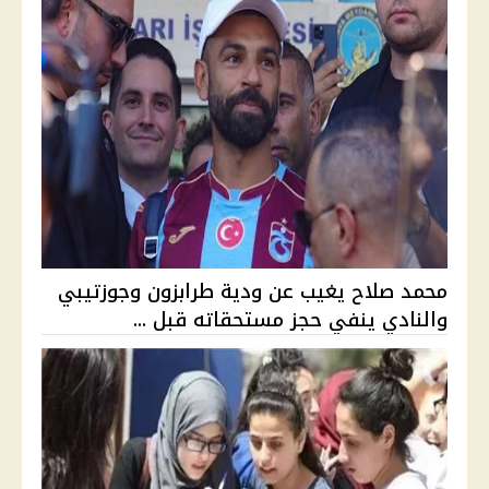
محمد صلاح يغيب عن ودية طرابزون وجوزتيبي
والنادي ينفي حجز مستحقاته قبل ...