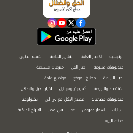
instagram
youtube
twitter
facebook
الرئيسية
الاخبار العامة
التقارير الخاصة
القسم الطبي
فيديوهات متنوعة
اخبار الفن
منوعات مسيحية
اخبار الرياضة
مطبخ الموقع
مواضيع عامة
الاقتصاد والبورصة
كمبيوتر وموبايل
اخبار الحق والضلال
فيديوهات فضائيات
مطبخ الاكل مع لى لى
تكنولوجيا
سيارات
اسعار وعروض
عقارات في مصر
الابراج الفلكية
حظك اليوم