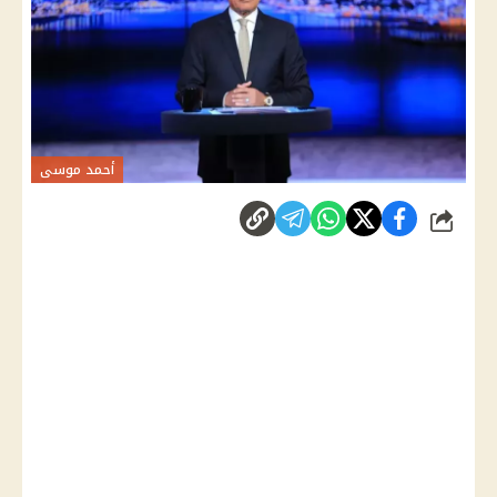
أحمد موسى
شارك