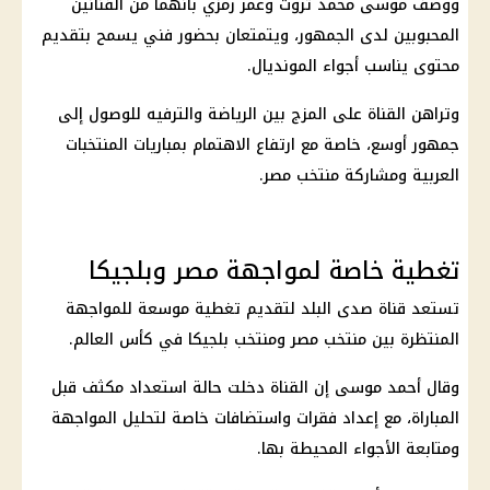
ووصف موسى محمد ثروت وعمر رمزي بأنهما من الفنانين
المحبوبين لدى الجمهور، ويتمتعان بحضور فني يسمح بتقديم
محتوى يناسب أجواء
المونديال
.
وتراهن القناة على المزج بين الرياضة والترفيه للوصول إلى
جمهور أوسع، خاصة مع ارتفاع الاهتمام بمباريات
المنتخبات
العربية
ومشاركة
منتخب مصر
.
تغطية خاصة لمواجهة مصر وبلجيكا
تستعد قناة صدى البلد لتقديم تغطية موسعة للمواجهة
المنتظرة بين
منتخب مصر
ومنتخب
بلجيكا
في
كأس العالم
.
وقال أحمد موسى إن القناة دخلت حالة استعداد مكثف قبل
المباراة، مع إعداد فقرات واستضافات خاصة لتحليل المواجهة
ومتابعة الأجواء المحيطة بها.