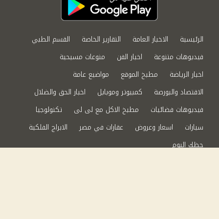
الرئيسية
الاخبار العامة
التقارير الخاصة
القسم الطبي
فيديوهات متنوعة
اخبار الفن
منوعات مسيحية
اخبار الرياضة
مطبخ الموقع
مواضيع عامة
الاقتصاد والبورصة
كمبيوتر وموبايل
اخبار الحق والضلال
فيديوهات فضائيات
مطبخ الاكل مع لى لى
تكنولوجيا
سيارات
اسعار وعروض
عقارات في مصر
الابراج الفلكية
حظك اليوم
من نحن
سياسة الخصوصية
اتصل بنا
©2024 الحق والضلال All Rights Reserved.
Powered by