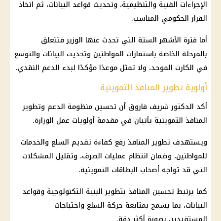
الإجراءات الفنية والتنظيمية، وتحديث قواعد البيانات، ثم اتخاذ
القرار الحكومي المناسب.
أما فترة الأشهر الستة التي تحدث عنها الوزير فتتعلق
بالمرحلة الخاصة باستمارات المواطنين وتحديث البيانات والتوسع
في
الكارت الموحد
، ولا تمثل موعدًا مؤكدًا لبدء
الدعم النقدي
.
أولوية تطوير المنافذ التموينية
أكد الدكتور
شريف فاروق
أن تحسين
منظومة الدعم
وتطوير
المنافذ التموينية يأتيان في مقدمة أولويات عمل الوزارة.
ويستهدف تطوير المنافذ رفع كفاءة تقديم
السلع
والخدمات
للمواطنين، وضمان انتظام عمليات الصرف، وتقليل المشكلات
التي قد تواجه
أصحاب البطاقات التموينية
.
كما يرتبط تحسين المنافذ بتطوير البنية التكنولوجية وقواعد
البيانات، بما يسمح بمتابعة حركة
السلع
واحتياجات
المستفيدين
بصورة أكثر دقة.