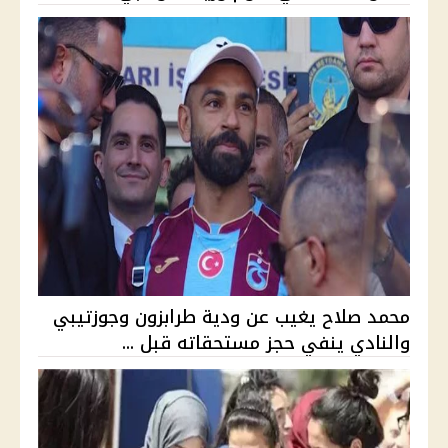
محمد صلاح يغيب عن ودية طرابزون وجوزتيبي
والنادي ينفي حجز مستحقاته قبل ...