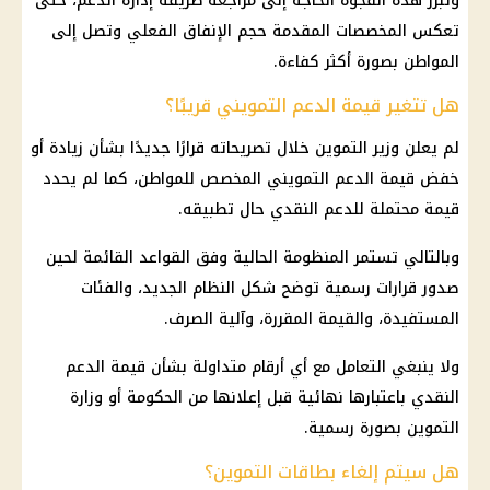
وتبرز هذه الفجوة الحاجة إلى مراجعة طريقة إدارة الدعم، حتى
تعكس المخصصات المقدمة حجم الإنفاق الفعلي وتصل إلى
المواطن بصورة أكثر كفاءة.
هل تتغير قيمة الدعم التمويني قريبًا؟
لم يعلن
وزير التموين
خلال تصريحاته قرارًا جديدًا بشأن زيادة أو
خفض قيمة
الدعم التمويني
المخصص للمواطن، كما لم يحدد
قيمة محتملة للدعم النقدي حال تطبيقه.
وبالتالي تستمر المنظومة الحالية وفق القواعد القائمة لحين
صدور قرارات رسمية توضح شكل
النظام الجديد
، والفئات
المستفيدة، والقيمة المقررة، وآلية الصرف.
ولا ينبغي التعامل مع أي أرقام متداولة بشأن قيمة
الدعم
النقدي
باعتبارها نهائية قبل إعلانها من الحكومة أو
وزارة
التموين
بصورة رسمية.
هل سيتم إلغاء بطاقات التموين؟