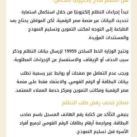
هل التظلم متاح إلكترونيًا بالكامل؟
تبدأ إجراءات التظلم إلكترونيًا من خلال استكمال استمارة
تحديث البيانات عبر
منصة مصر الرقمية
، لكن المواطن يحتاج بعد
الطباعة إلى التوجه لمكتب
التموين
وتسليم النموذج
والمستندات المؤيدة.
وتتيح الوزارة الخط الساخن 19959 لإرسال بيانات التظلم وذكر
سبب الحذف أو الإيقاف، والاستفسار عن الإجراءات المطلوبة.
ويجب عدم التعامل مع صفحات أو روابط غير رسمية تطلب
بيانات البطاقة أو
الرقم القومي
، والاعتماد فقط على
منصة
مصر الرقمية
ومكاتب
التموين
ومركز
خدمة العملاء
المعتمد.
نصائح لتجنب رفض طلب التظلم
ينبغي التأكد من كتابة رقم الهاتف المسجل باسم صاحب
البطاقة، ومراجعة أرقام بطاقات
الرقم القومي
لجميع أفراد
الأسرة قبل تسليم النموذج.