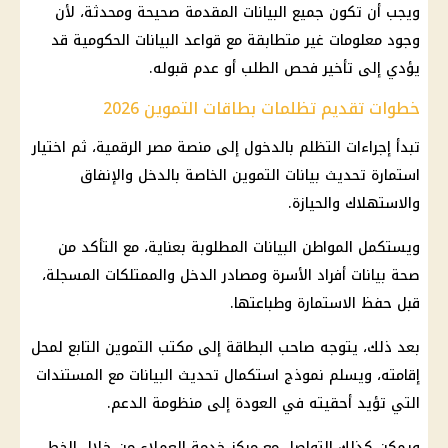
ويجب أن تكون جميع البيانات المقدمة صحيحة ومحدثة، لأن
وجود معلومات غير متطابقة مع قواعد البيانات الحكومية قد
يؤدي إلى تأخير فحص الطلب أو عدم قبوله.
خطوات تقديم تظلمات بطاقات التموين 2026
تبدأ إجراءات التظلم بالدخول إلى منصة مصر الرقمية، ثم اختيار
استمارة تحديث بيانات التموين الخاصة بالدخل والإنفاق
والاستهلاك والحيازة.
ويستكمل المواطن البيانات المطلوبة بعناية، مع التأكد من
صحة بيانات أفراد الأسرة ومصادر الدخل والممتلكات المسجلة،
قبل حفظ الاستمارة وطباعتها.
بعد ذلك، يتوجه صاحب البطاقة إلى
مكتب التموين
التابع لمحل
إقامته، ويسلم نموذج استكمال تحديث البيانات مع المستندات
التي تؤيد أحقيته في العودة إلى
منظومة الدعم
.
ويمكن كذلك التواصل مع مركز
خدمة العملاء
من خلال الخط