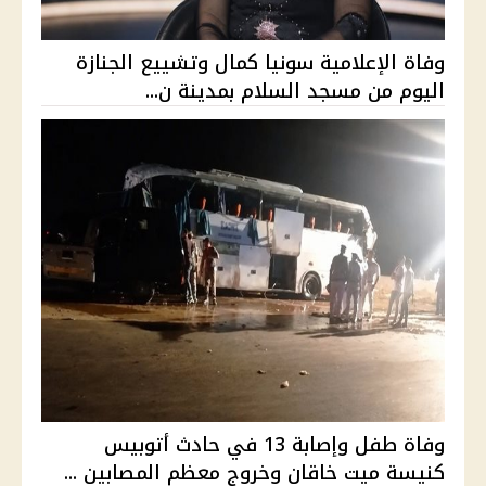
وفاة الإعلامية سونيا كمال وتشييع الجنازة
اليوم من مسجد السلام بمدينة ن...
وفاة طفل وإصابة 13 في حادث أتوبيس
كنيسة ميت خاقان وخروج معظم المصابين ...