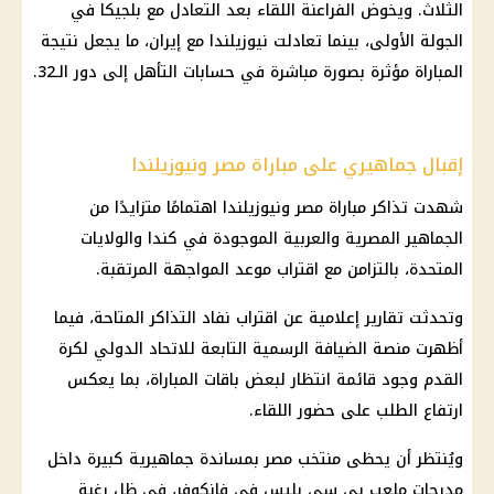
الثلاث. ويخوض الفراعنة اللقاء بعد التعادل مع بلجيكا في
الجولة الأولى، بينما تعادلت نيوزيلندا مع إيران، ما يجعل نتيجة
المباراة مؤثرة بصورة مباشرة في حسابات التأهل إلى دور الـ32.
إقبال جماهيري على مباراة مصر ونيوزيلندا
شهدت تذاكر مباراة مصر ونيوزيلندا اهتمامًا متزايدًا من
الجماهير المصرية والعربية الموجودة في كندا والولايات
المتحدة، بالتزامن مع اقتراب موعد المواجهة المرتقبة.
وتحدثت تقارير إعلامية عن اقتراب نفاد التذاكر المتاحة، فيما
أظهرت منصة الضيافة الرسمية التابعة للاتحاد الدولي لكرة
القدم وجود قائمة انتظار لبعض باقات المباراة، بما يعكس
ارتفاع الطلب على حضور اللقاء.
ويُنتظر أن يحظى منتخب مصر بمساندة جماهيرية كبيرة داخل
مدرجات ملعب بي سي بليس في فانكوفر، في ظل رغبة