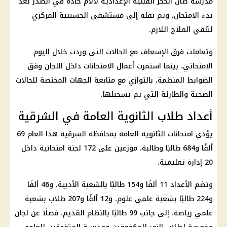
مدرسة صان الحجر القبلية الإعدادية لآلام حادة في الصدر بعد
بدء الامتحان، وتم نقله إلى مستشفى الحسينية المركزي
لتلقي العلاج اللازم.
وتعاملت فرق الإسعاف مع الحالات التي وردت خلال اليوم
الامتحاني، بينما استمرت أعمال الامتحانات داخل اللجان وفق
الضوابط المنظمة، بالتوازي مع متابعة الجهات المختصة للحالات
الصحية والطارئة التي تم تسجيلها.
أعداد طلاب الثانوية العامة في الشرقية
يؤدي
امتحانات الثانوية العامة
بمحافظة الشرقية هذا العام 69
ألفًا و684 طالبًا وطالبة، موزعين على 172 لجنة امتحانية داخل
20 إدارة تعليمية.
وتضم الأعداد 11 ألفًا و154 طالبًا بالشعبة الأدبية، و46 ألفًا
و224 طالبًا بشعبة علمي علوم، و12 ألفًا و207 طلاب بشعبة
علمي رياضة، إلى جانب 99 طالبًا بالنظام القديم، فضلًا عن لجان