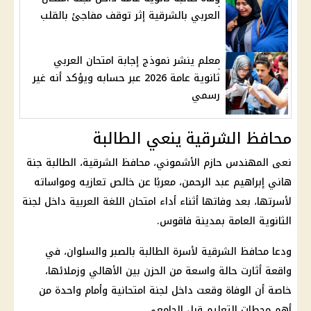
العربي بالشرقية إثر توقف مفاجئ بالقلب
معلم ينشر نموذج إجابة امتحان العربي
ثانوية عامة 2026 عبر حسابه ويؤكد أنه غير
رسمي
محافظ الشرقية ينعي الطالبة
نعى المهندس حازم الأشموني، محافظ الشرقية، الطالبة جنة
هاني إبراهيم عبد الرحمن، معربًا عن خالص تعازيه ومواساته
لأسرتها، بعد وفاتها أثناء أداء امتحان اللغة العربية داخل لجنة
الثانوية العامة بمدينة فاقوس.
ودعا محافظ الشرقية لأسرة الطالبة بالصبر والسلوان، في
واقعة أثارت حالة واسعة من الحزن بين الأهالي وزملائها،
خاصة أن الوفاة وقعت داخل لجنة امتحانية وأمام واحدة من
أهم محطات التعليم قبل الجامعي.