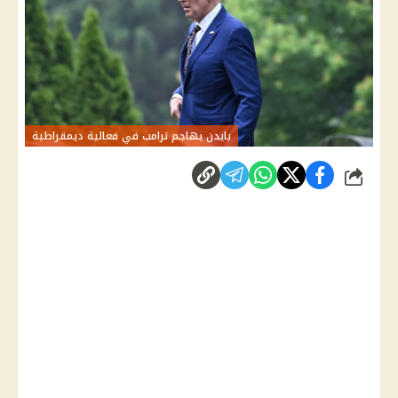
بايدن يهاجم ترامب في فعالية ديمقراطية
شارك