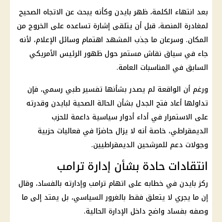
بعد انتهاء الكلمة، ظهر بايدن وكأنه يبحث عن الاتجاه الصحيح
لمغادرة المنصة، قبل أن يتلقى إشارة تساعده على الخروج من
المكان. وسرعان ما جذب المشهد اهتمام وسائل الإعلام، لأنه
جاء في سياق نقاش مستمر حول ظهور الرئيس الأمريكي
السابق في المناسبات العامة.
ورغم أن الواقعة لم يصدر بشأنها تفسير طبي رسمي، فإن
تداولها أعاد فتح الجدل بشأن الحالة الصحية لبايدن وقدرته
على الاستمرار في أداء أدوار سياسية داعمة للحزب
الديمقراطي، خاصة أنه لا يزال حاضرًا في فعاليات حزبية
وجولات دعم للمرشحين الديمقراطيين.
انتقادات حادة بشأن إدارة ترامب
ركز بايدن في خطابه على اتهام
ترامب
وإدارته بالفساد، وقال
إن ما يجري لا يتعلق فقط بالغرور السياسي، بل يمتد إلى ما
وصفه بفساد واضح داخل الإدارة الحالية.