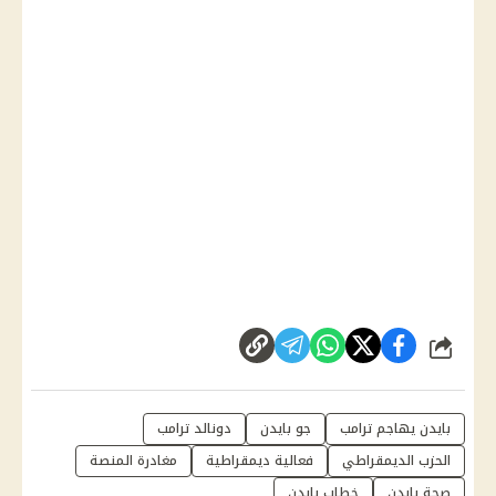
شارك
بايدن يهاجم ترامب
جو بايدن
دونالد ترامب
الحزب الديمقراطي
فعالية ديمقراطية
مغادرة المنصة
صحة بايدن
خطاب بايدن