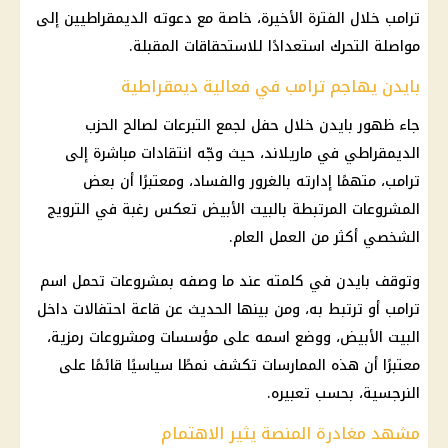
ترامب خلال الفترة الأخيرة، خاصة مع دعوته الديمقراطيين إلى
مواصلة التحرك استعدادًا للاستحقاقات المقبلة.
بايدن يهاجم ترامب في فعالية ديمقراطية
جاء ظهور بايدن خلال حفل لجمع التبرعات لصالح الحزب
الديمقراطي في ماريلاند، حيث وجّه انتقادات مباشرة إلى
ترامب، متهمًا إدارته بالغرور والفساد، ومعتبرًا أن بعض
المشروعات المرتبطة بالبيت الأبيض تعكس رغبة في الترويج
الشخصي أكثر من العمل العام.
وتوقف بايدن في كلمته عند ما وصفه بمشروعات تحمل اسم
ترامب
أو ترتبط به، ومن بينها الحديث عن قاعة احتفالات داخل
البيت الأبيض، ووضع اسمه على مؤسسات ومشروعات رمزية،
معتبرًا أن هذه الممارسات تكشف نمطًا سياسيًا قائمًا على
النرجسية، بحسب تعبيره.
مشهد مغادرة المنصة يثير الاهتمام