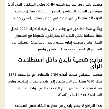
جمعت بايدن وترامب عبر شبكة CNN، وهي المناظرة التي أثرت
بقوة في المسار السياسي لبايدن، وأعادت تشكيل موقف
الحزب الديمقراطي من فرصه في خوض سباق رئاسي جديد.
ويأتي هذا الظهور في وقت لا تزال فيه انتخابات 2024 تمثل
ملفًا حساسًا داخل الحزب الديمقراطي، خصوصًا مع استمرار
الجدل بشأن طريقة إدارة حملة بايدن، وتداعيات انسحابه من
السباق الرئاسي تحت ضغط سياسي واسع.
تراجع شعبية بايدن داخل استطلاعات
الرأي
بحسب استطلاع حديث أجرته CNN بالتعاون مع مؤسسة SSRS،
ينظر 30% فقط من الأمريكيين إلى بايدن بصورة إيجابية، وهي
نسبة منخفضة تعكس حجم التحديات التي تواجه صورته
السياسية بعد انتهاء رئاسته.
هذا التراجع لا يمنع بايدن من محاولة البقاء ضمن المشهد