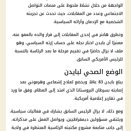
الواجهة من خلال نشاط ملحوظ على
منصات التواصل
الاجتماعي
وعدد من المقابلات، حيث تحدث عن تجربته
الشخصية مع الإدمان وآرائه السياسية.
وتطرق هانتر في إحدى المقابلات إلى قرار والده بالعفو عنه،
معتبرًا أن بايدن اختار نجله على حساب إرثه السياسي، وهو
ملف لا يزال حاضرًا في تقييم مرحلة ما بعد الرئاسة بالنسبة
للرئيس الأمريكي السابق.
الوضع الصحي لبايدن
يبلغ بايدن 83 عامًا، ويخضع لعلاج إشعاعي وهرموني بعد
إصابته بسرطان البروستاتا الذي امتد إلى العظام، وفق ما ورد
في تقارير إعلامية أمريكية.
ومع ذلك، لا يزال الرئيس السابق يشارك في فعاليات سياسية،
ويلتقي مسؤولين ديمقراطيين، ويواصل العمل على مذكراته،
إلى جانب متابعة مشروع مكتبته الرئاسية المنتظرة في ولاية