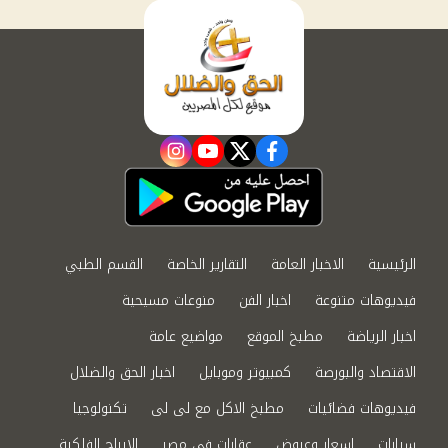
instagram
youtube
twitter
facebook
الرئيسية
الاخبار العامة
التقارير الخاصة
القسم الطبي
فيديوهات متنوعة
اخبار الفن
منوعات مسيحية
اخبار الرياضة
مطبخ الموقع
مواضيع عامة
الاقتصاد والبورصة
كمبيوتر وموبايل
اخبار الحق والضلال
فيديوهات فضائيات
مطبخ الاكل مع لى لى
تكنولوجيا
سيارات
اسعار وعروض
عقارات في مصر
الابراج الفلكية