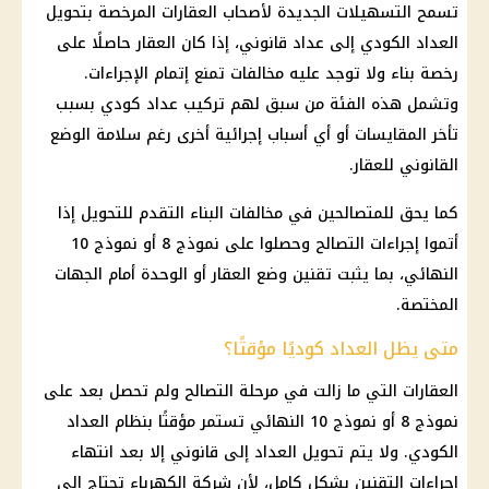
تسمح التسهيلات الجديدة لأصحاب
العقارات
المرخصة بتحويل
العداد الكودي
إلى عداد قانوني، إذا كان العقار حاصلًا على
رخصة بناء ولا توجد عليه مخالفات تمنع إتمام الإجراءات.
وتشمل هذه الفئة من سبق لهم تركيب
عداد كودي
بسبب
تأخر المقايسات أو أي أسباب إجرائية أخرى رغم سلامة الوضع
القانوني للعقار.
كما يحق للمتصالحين في
مخالفات البناء
التقدم للتحويل إذا
أتموا إجراءات التصالح وحصلوا على نموذج 8 أو نموذج 10
النهائي، بما يثبت تقنين وضع العقار أو الوحدة أمام الجهات
المختصة.
متى يظل العداد كوديًا مؤقتًا؟
العقارات
التي ما زالت في مرحلة التصالح ولم تحصل بعد على
نموذج 8 أو نموذج 10 النهائي تستمر مؤقتًا بنظام
العداد
الكودي
. ولا يتم تحويل العداد إلى قانوني إلا بعد انتهاء
إجراءات التقنين بشكل كامل، لأن
شركة الكهرباء
تحتاج إلى