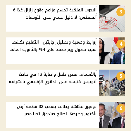
البحوث الفلكية تحسم مزاعم وقوع زلزال غدًا 6
3
أغسطس: لا دليل علمي على التوقعات
روابط وهمية وتظليل إجابتين.. التعليم تكشف
4
سبب حصول ريم محمد على 4% بالثانوية العامة
بالأسماء.. مصرع طفل وإصابة 13 في حادث
5
أتوبيس كنيسة على الدائري الإقليمي بالشرقية
توفيق عكاشة يطالب بسحب 32 قطعة أرض
6
بأكتوبر وطرحها لصالح صندوق تحيا مصر