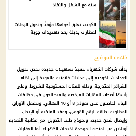
سنة مع الشغل والنفاذ
الكويت تغلق أجواءها مؤقتًا وتحول الرحلات
لمطارات بديلة بعد تهديدات جوية
خلاصة الموضوع
بدأت
شركات الكهرباء
تنفيذ تسهيلات جديدة تخص
تحويل
العدادات الكودية
إلى
عدادات قانونية
والعودة إلى نظام
الشرائح المتدرجة
، وذلك للفئات المستوفية للشروط، وعلى
رأسها أصحاب
العقارات
المرخصة والمتصالحون في
مخالفات
البناء
الحاصلون على نموذج 8 أو 10 النهائي. وتشمل
الأوراق
المطلوبة بطاقة الرقم القومي
، وعقد الملكية أو الإيجار،
وإيصال شحن حديث، ونموذج طلب التحويل، مع إمكانية التقديم
أونلاين عبر المنصة الموحدة لخدمات
الكهرباء
. أما
العقارات