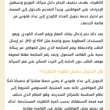
الكهرباء
، بهدف تخفيف الزحام داخل
شركات
التوزيع وتسهيل
الإجراءات على المواطنين. ويبدأ التقديم بالدخول إلى المنصة،
ثم اختيار خدمة تحويل
العداد الكودي
إلى عداد قانوني من
قائمة الخدمات.
بعد ذلك يتم إدخال بيانات العقار ورقم
العداد الكودي
، ورفع
المستندات المطلوبة بصيغ واضحة مثل PDF أو JPG، ثم إرسال
الطلب والاحتفاظ برقم المتابعة الذي يصل للمواطن عبر رسالة
نصية على الهاتف المحمول. ويعد رقم المتابعة مهمًا لمعرفة
موقف الطلب دون الحاجة إلى التردد المتكرر على مقر الشركة.
هل التحويل يخفض فاتورة الكهرباء؟
التحويل إلى عداد قانوني لا يعني خصمًا مباشرًا أو تخفيضًا ثابتًا
لكل المواطنين، لكنه يعيد المشترك المستوفي للشروط إلى
نظام المحاسبة بالشرائح المتدرجة، وهو النظام الذي تختلف
فيه قيمة الاستهلاك بحسب كمية
الكهرباء
المستخدمة. لذلك
قد يشعر بعض المواطنين بفارق في الفاتورة مقارنة