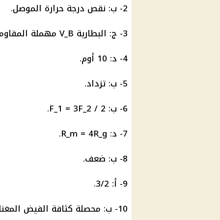
2- ب: نقص
درجة حرارة
الموصل.
3- ج: البطارية V_B مهملة المقاومة الداخلية.
4- د: 10 أوم.
5- ب: تزداد.
6- ب: F_1 = 3F_2 / 2.
7- د: R_m = 4R_g.
8- ب: ضعف.
9- أ: 3/2.
10- ب: محصلة كثافة الفيض المغناطيسي في نقطة السلك أقل.