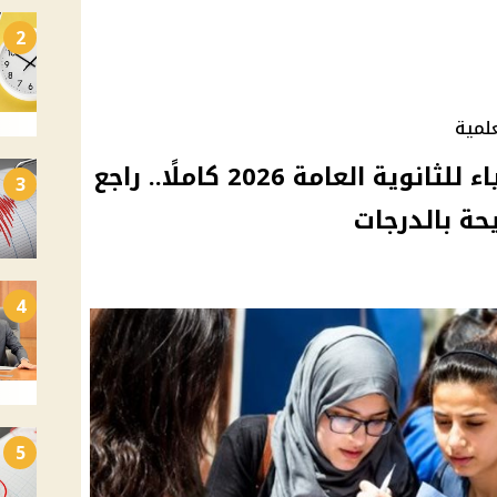
2
نموذج إجابة امتحان الفيزياء للثانوية العامة 2026 كاملًا.. راجع
3
حة بالدرجات
4
5