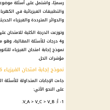
رسميًا، واشتمل على أسئلة موضوع
والتطبيقات الفيزيائية في
الكهرباء
والدوائر المترددة والفيزياء الحديثة
و4 درجات للأسئلة المقالية، وهو 
نموذج إجابة
امتحان الفيزياء للثانوي
مؤشرات الحل.
نموذج إجابة امتحان الفيزياء 2026 للأسئلة الموضوعية
جاءت الإجابات المتداولة للأسئلة ا
على النحو الآتي:
1- أ: V_A > V_C > V_B.