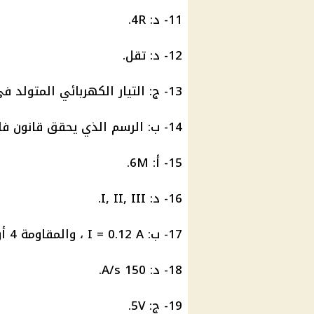
11- د: 4R.
12- د: تقل.
13- ج: التيار الكهربائي المتولد في الملف X ضعيف الشدة.
14- ب: الرسم الذي يحقق قانون فاراداي للحث.
15- أ: 6M.
16- د: I, II, III.
17- ب: I = 0.12 A ، والمقاومة 4 أوم.
18- د: 150 A/s.
19- ج: 5V.