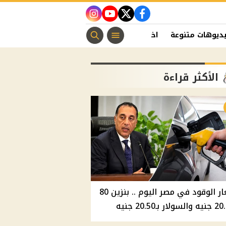
instagram
youtube
twitter
facebook
ديوهات متنوعة
اخبار الفن
منوعات مسيحية
اخبار الرياضة
الأكثر قراءة
أسعار الوقود في مصر اليوم .. بنزين 80