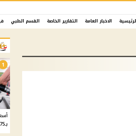
لرئيسية
الاخبار العامة
التقارير الخاصة
القسم الطبي
في
1
بـ20.75 جنيه والسولار بـ20.50 جنيه