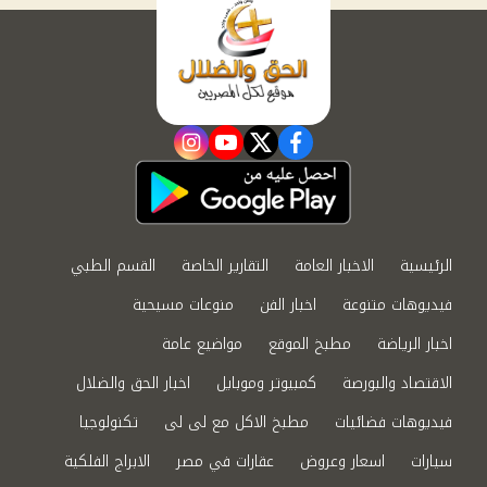
instagram
youtube
twitter
facebook
الرئيسية
الاخبار العامة
التقارير الخاصة
القسم الطبي
فيديوهات متنوعة
اخبار الفن
منوعات مسيحية
اخبار الرياضة
مطبخ الموقع
مواضيع عامة
الاقتصاد والبورصة
كمبيوتر وموبايل
اخبار الحق والضلال
فيديوهات فضائيات
مطبخ الاكل مع لى لى
تكنولوجيا
سيارات
اسعار وعروض
عقارات في مصر
الابراج الفلكية