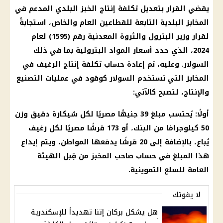
يقضي القرار بتعديل تكلفة إنتاج الخبز البلدي المدعم في
المخابز البلدية التابعة للقطاعين العام والخاص، استجابةً
لقرار وزير البترول والثروة المعدنية رقم (1595) لعام
2024، الذي حدد أسعار المواد البترولية بما في ذلك
السولار. وعليه، تم إعادة حساب تكلفة إنتاج الرغيف في
المخابز التي تستخدم السولار كوقود في عمليات التصنيع
والإنتاج، لتصبح كالآتي:
أولًا: يُحتسب مبلغ 39 جنيهًا مصريًا لكل شيكارة دقيق وزن
50 كيلوجرامًا من البنك، أو 173 قرشًا مصريًا لكل رغيف
يُباع، بالإضافة إلى 20 قرشًا يدفعها المواطن، ويتم إيداع
هذا المبلغ في حساب صاحب المخبز من قِبل الهيئة
العامة للسلع التموينية.
لا يفوتك
هل يشكل بركان إتنا تهديداً للإسكندرية