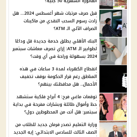
الفاتورة الشهرية 50 جنيه؟
قبل صرف مرتبات شهر أغسطس 2024... هل
زادت رسوم السحب النقدي من ماكينات
الصراف الآلي الـ ATM؟
البنك الأهلي يطلق خدمة جديدة قل وداعًا
لطوابير الـ ATM: إزاي تصرف معاشات سبتمبر
2024 بسهولة وراحة في أي وقت؟
انقطاع الكهرباء لمدة 3 ساعات في هذه
المناطق رغم قرار الحكومة بوقف تخفيف
الأحمال.. هل محافظتك بينهم؟
توقعات ماغي فرح: 4 أبراج فلكية ستشهد
حظ وأموال طائلة وبشارات مفرحة في بداية
سبتمبر: هل أنت من المحظوظين دول؟
وزارة التعليم تصدر فرمان جديد للطلاب من
الصف الثالث للسادس الابتدائي: إيه الجديد