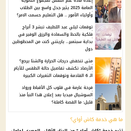
إعادة مادة علم النفس لمجموع الثانوية
العامة 2025 يثير جدل واسع بين الطلاب
وأولياء الأمور .. هل التعليم حسمت الامر؟
توقعات ليلي عبد اللطيف تبشر 3 أبراج
فلكية بالحظ والسعادة والرزق الوفير في
بداية سبتمبر… ياريتني كنت من المحظوظين
دول
متى تنخفض درجات الحرارة والشتا يرجع؟
الأرصاد تكشف تفاصيل حالة الطقس للأيام
الـ 6 القادمة وتوقعات التغيرات الكبيرة
فرحة عارمة في قلوب كل الأقباط ورواد
السوشيال ميديا بعد إعلان هذا النبأ منذ
قليل: ما القصة كاملة؟
ما هي خدمة كاش أواي؟
تتيح خدمة "
كاش أواي
" من
البنك الأهلي المصري
لحاملي