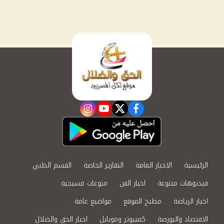
instagram
youtube
twitter
facebook
الرئيسية
الاخبار العامة
التقارير الخاصة
القسم الطبي
فيديوهات متنوعة
اخبار الفن
منوعات مسيحية
اخبار الرياضة
مطبخ الموقع
مواضيع عامة
الاقتصاد والبورصة
كمبيوتر وموبايل
اخبار الحق والضلال