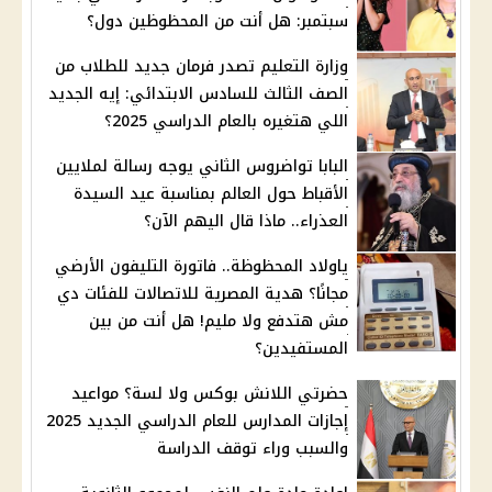
سبتمبر: هل أنت من المحظوظين دول؟
وزارة التعليم تصدر فرمان جديد للطلاب من
الصف الثالث للسادس الابتدائي: إيه الجديد
اللي هتغيره بالعام الدراسي 2025؟
البابا تواضروس الثاني يوجه رسالة لملايين
الأقباط حول العالم بمناسبة عيد السيدة
العذراء.. ماذا قال اليهم الآن؟
ياولاد المحظوظة.. فاتورة التليفون الأرضي
مجانًا؟ هدية المصرية للاتصالات للفئات دي
مش هتدفع ولا مليم! هل أنت من بين
المستفيدين؟
حضرتي اللانش بوكس ولا لسة؟ مواعيد
إجازات المدارس للعام الدراسي الجديد 2025
والسبب وراء توقف الدراسة