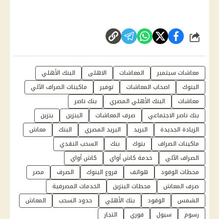
شارك
معاشات سبتمبر
المعاشات
الاهلى
البنك الأهلي
البنوك
اصحاب المعاشات
توفير
ماكينات الصراف الآلي
معاشات
البنك الأهلي المصري
بنك ناصر
بنك ناصر الاجتماعي
صرف المعاشات
البنزين
بنزين
الزيادة الجديدة
البريد
البريد المصري
البنك
معاش
ماكينات الصراف
بنوك
بنك
السحب النقدي
الصراف الآلي
خدمة كاش أواي
كاش أواي
محطات الوقود
هواتف
فروع البنوك
الصرف
مصر
صرف المعاش
محطات البنزين
الخدمات المصرفية
الشمس
الوقود
بنك الأهلي
حدود السحب
المعاش
رسوم
سيول
فوري
التجار