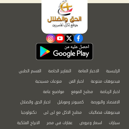
instagram
youtube
twitter
facebook
الرئيسية
الاخبار العامة
التقارير الخاصة
القسم الطبي
فيديوهات متنوعة
اخبار الفن
منوعات مسيحية
اخبار الرياضة
مطبخ الموقع
مواضيع عامة
الاقتصاد والبورصة
كمبيوتر وموبايل
اخبار الحق والضلال
فيديوهات فضائيات
مطبخ الاكل مع لى لى
تكنولوجيا
سيارات
اسعار وعروض
عقارات في مصر
الابراج الفلكية