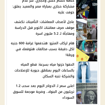
خناقة حسام حسن وحجازي: سر عدم
مشاركة حجازي بمباراة مصر والعميد يعلق:
خوفت عليه
عاجل لأصحاب المعاشات: التأمينات تكشف
موقف صرف معاشات اكتوبر قبل الدراسة
ومفاجأة لـ 5.2 مليون اسرة
هام لركاب المترو: هتدفعوا غرامة 600 جنيه
لكل دقيقة بسبب مخالفات هتوقعك في
ورطة!
الحقوا خزنوا مياه بسرعة: قطع المياه
بالساعات اليوم بمناطق حيوية للإصلاحات
والشركة تنبه السكان
اعلى سعر لـ الدولار اليوم بعد سحب 1.2
تريليون من البنوك.. وضربة موجعة للسوق
السوداء