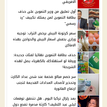
الافريقي
أول تعليق من وزير التموين على حذف
بطاقة التموين لمن يمتلك تكييف "رد
رسمي"
سعر كرتونة البيض برخص التراب: توجيه
وزاري بخفض اسعار البيض والدواجن بهذه
الاماكن
حذف بطاقة التموين نهائيا لفئات جديدة:
ورطة لو استهلاكك بالكهرباء يصل لهذه
الشريحة!
سر خصم مبالغ ضخمة عند شحن عداد الكارت
وتحذير لأصحاب العدادات القديمة لتجنب
ارتفاع الفاتورة
بعد زلزال تركيا اليوم.. هل تتحقق توقعات
ليلى عبد اللطيف؟ كارثة مدمرة تفجع دول