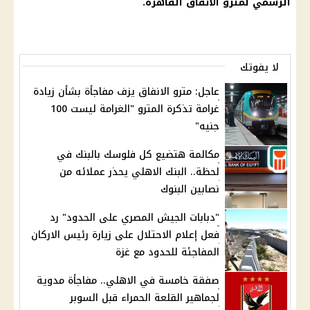
الرسمي لمترو الانفاق
القاهرة
.
لا يفوتك
عاجل: مترو الانفاق يزف مفاجأة بشأن زيادة
غرامة تذكرة المترو "الغرامة ليست 100
جنيه"
مكالمة هتضيع كل فلوسك بالبنك في
لحظة.. البنك الاهلي يحذر عملائه من
نصابين البنوك
"دبابات الجيش المصري على الحدود" رد
فعل إعلام الاحتلال على زيارة رئيس الاركان
المفاجئة للحدود مع غزة
صفقة خامسة في الاهلي.. مفاجأة مدوية
لجماهير القلعة الحمراء قبل السوبر