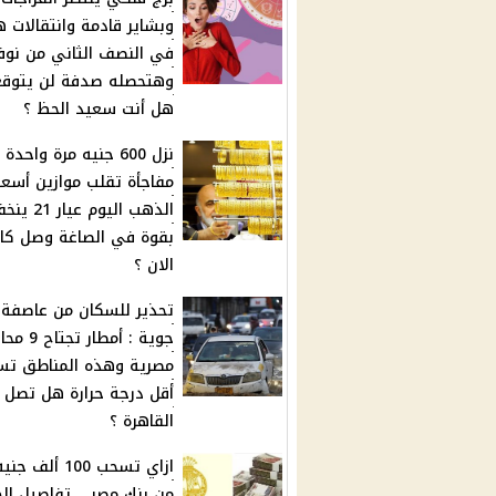
وبشاير قادمة وانتقالات ه
في النصف الثاني من نوف
وهتحصله صدفة لن يتوقع
هل أنت سعيد الحظ ؟
نزل 600 جنيه مرة واحدة .
مفاجأة تقلب موازين أسعا
الذهب اليوم عيا
بقوة في الصاغة وصل كا
الان ؟
تحذير للسكان من عاصفة
جوية : أمطار 
مصرية وهذه المناطق تس
أقل درجة حرارة هل تصل 
القاهرة ؟
ازاي تسحب 100 ألف
من بنك مصر .. تفاصيل ال