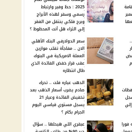
امة
2025 : حظ وفير وارتباط
مبر
رسمي وسفر لهذه الأبراج
ها
وبرج فلكي ينتقل من الفقر
إلي الثراء هل أنت المحظوظ ؟
.
سعر الدولارفي البنك الأهلي
ر
الان .. مفاجأة تقلب موازين
ر 21 ينخفض
العملة الامريكية في البنوك
م
عقب قرار خفض الفائدة الذي
طال انتظاره
الدهب عياره فلت .. تحرك
تجتاح 9 محافظات
صادم يضرب أسعار الذهب بعد
جل
تخفيض الفائدة وعيار 21
إلي
يسجل مستوي قياسي اليوم
الجرام بكام ؟
 جنيه فورا
عبقري اللي هيحلها .. سؤال
حصول
حير 90% من طلاب الثانوية