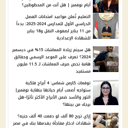
أيام نوفمبر | هل أنت من المحظوظين؟
التعليم تُعلن مواعيد امتحانات الفصل
الدراسي الأول للمدارس 2024-2025: بدءاً
من 11 يناير لصفوف النقل و18 يناير
للشهادة الإعدادية
هل سيتم زيادة المعاشات 15% في ديسمبر
2024؟ تعرف على الموعد الرسمي وحقائق
هامة تخص صرف المعاشات لـ 11.5 مليون
مستفيد
توقعات كارمن شماس: 4 أبراج فلكية
ستواجه أصعب أيام حياتها بنهاية نوفمبر|
الثور والأسد ضمن الأبراج الأكثر تأثرًا–هل
برجك من بينها؟
إزاي تربح 80 ألف لو دفعت 40 ألف جنيه؟
شهادات ادخار مفاجأة يقدمها بنك في مصر