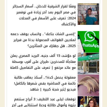
وفقًا لقرار الشرقية للدخان.. أسعار السجائر
في مصر اليوم بعد آخر زيادة في نوفمبر
2024: تعرف على الأسعار في المحلات
والأكشاك
"إنسى الشات بتاعك".. واتساب يوقف دعمه
لملايين الهواتف المحمولة بدءًا من فبراير
2025.. هل جهازك من المتأثرين؟
لو حوّشت 15 ألف جنيه، البريد المصري يعلن
مفاجأة للمدخرين: طيران على أقرب بوسطة
مع عائد مرتفع | تعرف على التفاصيل كاملة
معقولة يحصل كدة؟.. أستاذ يعاقب طالبة
نائمة في المحاضرة بقص شعرها بالكامل!
فيديو يُثير ضجة كبيرة | شاهد
توقعات ليلى عبد اللطيف: 3 أبراج ستنعم
بثروة وأموال طائلة وحظ استثنائي في آخر