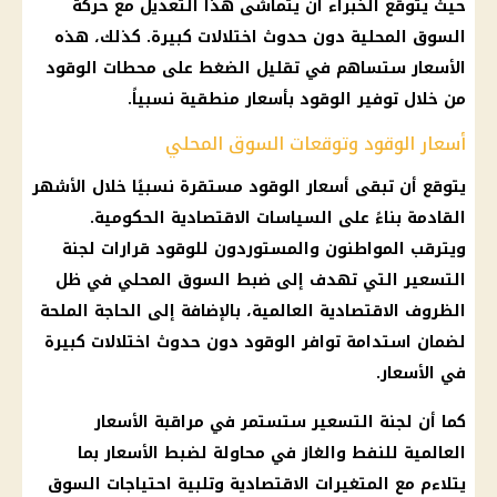
حيث يتوقع الخبراء أن يتماشى هذا التعديل مع حركة
السوق المحلية دون حدوث اختلالات كبيرة. كذلك، هذه
الأسعار
ستساهم في تقليل
الضغط
على
محطات الوقود
من خلال
توفير
الوقود
بأسعار منطقية نسبياً.
أسعار الوقود وتوقعات السوق المحلي
يتوقع أن تبقى
أسعار الوقود
مستقرة نسبيًا خلال الأشهر
القادمة بناءً على السياسات الاقتصادية الحكومية.
ويترقب المواطنون والمستوردون للوقود
قرارات
لجنة
التسعير
التي تهدف إلى ضبط
السوق المحلي
في ظل
الظروف الاقتصادية العالمية، بالإضافة إلى الحاجة الملحة
لضمان استدامة توافر
الوقود
دون حدوث اختلالات كبيرة
في
الأسعار
.
كما أن
لجنة التسعير
ستستمر في مراقبة
الأسعار
العالمية للنفط والغاز في محاولة لضبط الأسعار بما
يتلاءم مع المتغيرات الاقتصادية وتلبية احتياجات
السوق