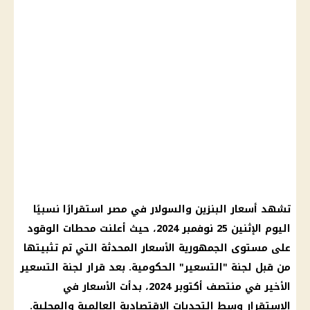
تشهد
أسعار البنزين والسولار
في مصر استقرارًا نسبيًا
اليوم
الإثنين 25 نوفمبر 2024، حيث أعلنت
محطات الوقود
على مستوى الجمهورية
الأسعار
المحدثة التي تم تثبيتها
من قبل لجنة "التسعير" الحكومية. بعد
قرار
لجنة التسعير
الأخير في منتصف أكتوبر 2024، بدأت
الأسعار
في
الاستقرار وسط
التحديات الاقتصادية
العالمية والمحلية.