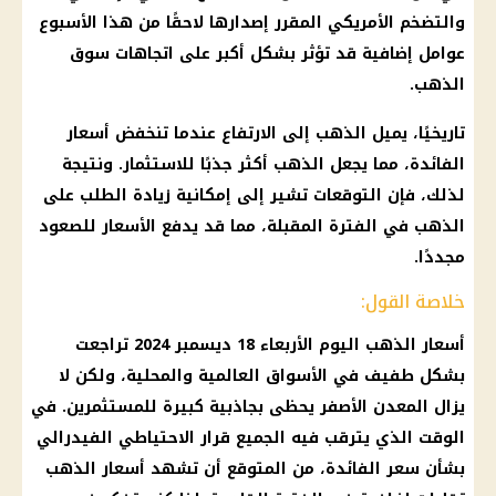
والتضخم الأمريكي المقرر إصدارها لاحقًا من هذا الأسبوع
عوامل إضافية قد تؤثر بشكل أكبر على اتجاهات
سوق
الذهب
.
تاريخيًا، يميل
الذهب
إلى الارتفاع عندما تنخفض
أسعار
الفائدة
، مما يجعل
الذهب
أكثر جذبًا للاستثمار. ونتيجة
لذلك، فإن
التوقعات
تشير إلى إمكانية زيادة الطلب على
الذهب
في الفترة المقبلة، مما قد يدفع
الأسعار
للصعود
مجددًا.
خلاصة القول:
أسعار الذهب اليوم
الأربعاء 18
ديسمبر 2024
تراجعت
بشكل طفيف في الأسواق العالمية والمحلية، ولكن لا
يزال
المعدن الأصفر
يحظى بجاذبية كبيرة للمستثمرين. في
الوقت الذي يترقب فيه الجميع قرار الاحتياطي الفيدرالي
بشأن
سعر الفائدة
، من المتوقع أن تشهد
أسعار الذهب