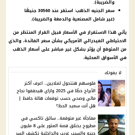
والضريبة).
سعر الجنيه الذهب: استقر عند 30560 جنيهًا
(غير شامل المصنعية والدمغة والضريبة).
يأتي هذا الاستقرار في
الأسعار
قبيل القرار المنتظر من
الاحتياطي
الفيدرالي الأمريكي
بشأن
سعر الفائدة
، والذي
من المتوقع أن يؤثر بشكل غير مباشر على
أسعار الذهب
في الأسواق المحلية.
لا يفوتك
فلوسهم هتتحول لملايين.. اعرف أكتر
الأبراج حظًا في 2025 وازاي هيحققوا نجاح
مالي وصحي حسب توقعات هالة حافظ |
هل أنت سعيد الحظ؟
مفاجأة غير متوقعة.. سائق تاكسي في
مطروح يختلق قصة العثور على 8 مليون
جنيه والسبب غريب والداخلية تكشف السر