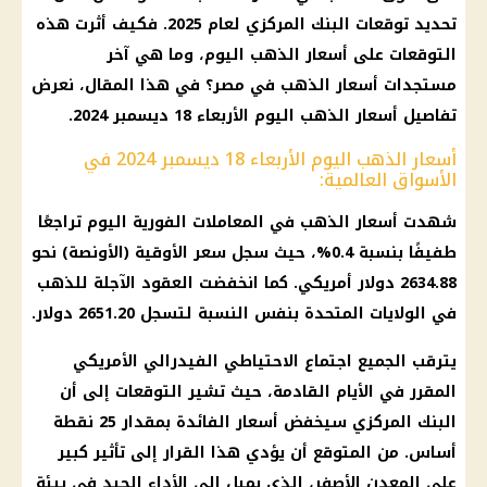
تحديد
توقعات
البنك المركزي
لعام 2025. فكيف أثرت هذه
التوقعات
على
أسعار الذهب اليوم
، وما هي آخر
مستجدات
أسعار الذهب في مصر
؟ في هذا المقال، نعرض
تفاصيل
أسعار الذهب اليوم
الأربعاء 18
ديسمبر 2024
.
أسعار الذهب اليوم الأربعاء 18 ديسمبر 2024 في
الأسواق العالمية:
شهدت
أسعار الذهب
في المعاملات الفورية اليوم تراجعًا
طفيفًا بنسبة 0.4%، حيث سجل سعر الأوقية (الأونصة) نحو
2634.88
دولار أمريكي
. كما انخفضت العقود الآجلة للذهب
في
الولايات المتحدة
بنفس النسبة لتسجل 2651.20
دولار
.
يترقب الجميع اجتماع الاحتياطي
الفيدرالي الأمريكي
المقرر في الأيام القادمة، حيث تشير
التوقعات
إلى أن
البنك المركزي
سيخفض
أسعار الفائدة
بمقدار 25 نقطة
أساس. من المتوقع أن يؤدي هذا القرار إلى تأثير كبير
على
المعدن الأصفر
، الذي يميل إلى الأداء الجيد في بيئة