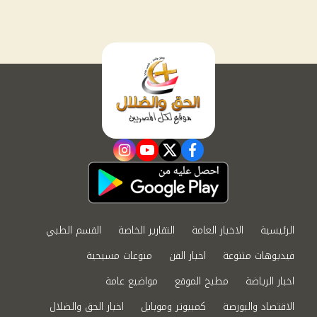
instagram
youtube
twitter
facebook
الرئيسية
الاخبار العامة
التقارير الخاصة
القسم الطبي
فيديوهات متنوعة
اخبار الفن
منوعات مسيحية
اخبار الرياضة
مطبخ الموقع
مواضيع عامة
الاقتصاد والبورصة
كمبيوتر وموبايل
اخبار الحق والضلال