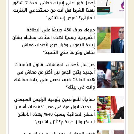
أحصل فورا علي إنترنت مجاني لمدة ٣ شهور
بهذا الشرط هل أنت من مستخدمي الإنترنت
المنزلي؟ "عرض إستثنائي"
مبروك صرف 450 جنيهًا على البطاقة
التموينية رسميًا لهذه الفئات.. مفاجأة بشأن
زيادة التموين وقرار جرئ لأصحاب معاش
تكافل وكرامة متي التنفيذ؟
خبر سار لأصحاب المعاشات.. قانون التأمينات
الجديد يتيح الجمع بين أكثر من معاش في
هذه الحالات كيف تحصل علي زيادة معاشك
وانت في بيتك؟
مفاجأة للمواطنين بتوجيه الرئيس السيسي
.. يحدث ﻻول مرة في مصر تخفيضات أسعار
السلع الغذائية بنسبة 40% بهذه الأماكن
السكر والزيت بكام؟"أنزل اشتري"