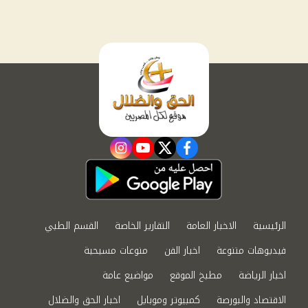
instagram
youtube
twitter
facebook
الرئيسية
الاخبار العامة
التقارير الخاصة
القسم الطبي
فيديوهات متنوعة
اخبار الفن
منوعات مسيحية
اخبار الرياضة
مطبخ الموقع
مواضيع عامة
الاقتصاد والبورصة
كمبيوتر وموبايل
اخبار الحق والضلال