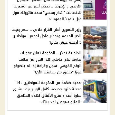
الأرضي والإنترنت .. تحذير أخير من المصرية
للاتصالات "إنذار رسمي" سدد فاتورتك فورًا
قبل تنفيذ العقوبات!
وزير التموين أعلن القرار خلاص .. سعر رغيف
الخبز المدعم وتحذير عاجل لجميع المواطنين
5 أرغفة عيش بكام؟
الداخلية تحذر .. الحكومة تعلن عقوبات
صارمة على حاملي هذا النوع من بطاقة
الرقم القومي -سجن وغرامة إذا لم يتصرفوا
فورًا "تحقق من بطاقتك الآن!"
هدية ضخمة من الحكومة للمواطنين : 14
محطة مترو جديدة- كامل الوزير يزف بشري
سارة امتداد مترو الأنفاق لهذه المناطق
"المترو هيوصل لحد بيتك"