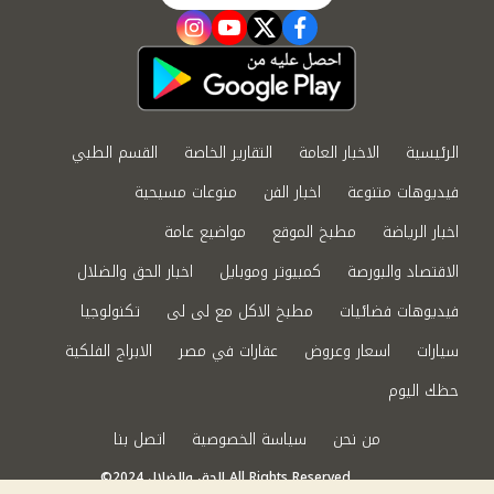
instagram
youtube
twitter
facebook
الرئيسية
الاخبار العامة
التقارير الخاصة
القسم الطبي
فيديوهات متنوعة
اخبار الفن
منوعات مسيحية
اخبار الرياضة
مطبخ الموقع
مواضيع عامة
الاقتصاد والبورصة
كمبيوتر وموبايل
اخبار الحق والضلال
فيديوهات فضائيات
مطبخ الاكل مع لى لى
تكنولوجيا
سيارات
اسعار وعروض
عقارات في مصر
الابراج الفلكية
حظك اليوم
من نحن
سياسة الخصوصية
اتصل بنا
©2024 الحق والضلال All Rights Reserved.