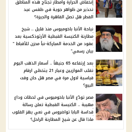
إنخفاض الحرارة وأمطار تجتاج هذه المناطق
تحذير من ظواهر جوية في طقس عيد
الفطر هل تصل القاهرة والجيزة؟
نياحة الأنبا باخوميوس منذ قليل .. شيخ
مطارنة الكنيسة القبطية الأرثوذكسية بعد
عقود من الخدمة المباركة-نبأ محزن للأقباط "
بيان رسمي"
بعد إرتفاعه 65 جنيهاً .. أسعار الذهب اليوم
تقلب الموازيين وعيار 21 يتخطي ارقام
قياسية لاول مرة في مصر هل حان وقت
البيع؟
مصر تودّع الأنبا باخوميوس في لحظات وداع
مهيبة .. الكنيسة القبطية تعلن رسالة
قداسة البابا تواضروس في نعي يهز القلوب
ماذا قال عن شيخ المطارنة الراحل؟