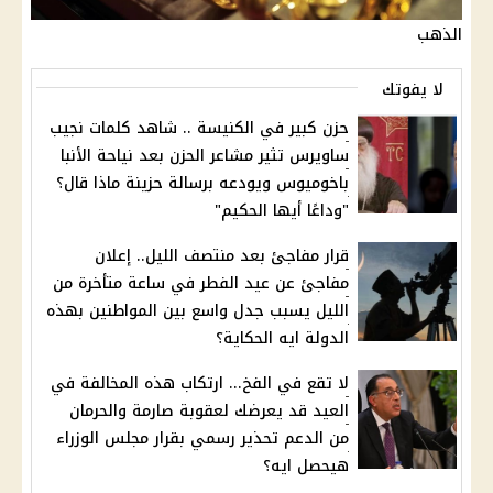
الذهب
لا يفوتك
حزن كبير في الكنيسة .. شاهد كلمات نجيب
ساويرس تثير مشاعر الحزن بعد نياحة الأنبا
باخوميوس ويودعه برسالة حزينة ماذا قال؟
"وداعًا أيها الحكيم"
قرار مفاجئ بعد منتصف الليل.. إعلان
مفاجئ عن عيد الفطر في ساعة متأخرة من
الليل يسبب جدل واسع بين المواطنين بهذه
الدولة ايه الحكاية؟
لا تقع في الفخ... ارتكاب هذه المخالفة في
العيد قد يعرضك لعقوبة صارمة والحرمان
من الدعم تحذير رسمي بقرار مجلس الوزراء
هيحصل ايه؟