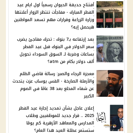
أفتتاح حديقة الحيوان رسمياً اول ايام عيد
الفطر المبارك - مفاجأت تنتظر الزوار أعلنتها
وزارة الزراعة وقرارات مهم تسعد المواطنين
هيحصل إيه؟
بعد إرتفاعه بـ7 بنوك : تحرك مفاجئ يضرب
سعر الدولار في البنوك قبل عيد الفطر
بساعات وضربة لـ السوق السوداء تحويل
ألف دولار بكام من atm؟
معجزة الرجاء والصبر: رسالة قاضي الظلم
والأرملة الصارخة - القس يوساب عزت يتحدث
عن شفاء المخلع بعد 38 عامًا في الصوم
الكبير
إعلان عاجل بشأن تمديد إجازة عيد الفطر
2025 .. قرار جديد للموظفيين وطلاب
المدارس والمعاهد الأزهرية كم يومًا
ستستمر عطلة العيد هذا العام؟