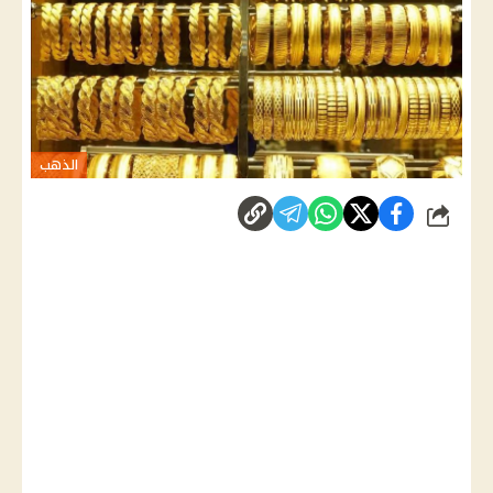
الذهب
شارك