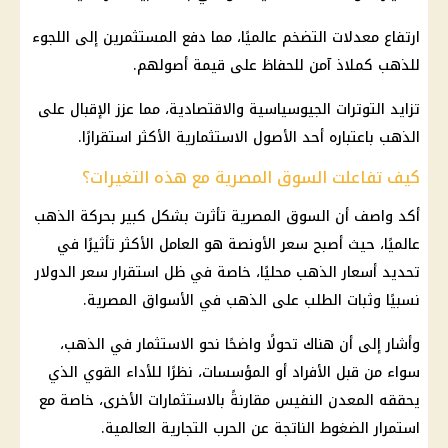
ارتفاع
معدلات التضخم
عالميًا، مما دفع المستثمرين إلى اللجوء
للذهب كملاذ آمن للحفاظ على قيمة أصولهم.
تزايد التوترات الجيوسياسية والاقتصادية، مما عزز الإقبال على
الذهب
باعتباره أحد الأصول الاستثمارية الأكثر استقرارًا.
كيف تفاعلت السوق المصرية مع هذه التغيرات؟
أكد واصف أن السوق المصرية تأثرت بشكل كبير بحركة
الذهب
عالميًا، حيث أصبح سعر الأونصة هو العامل الأكثر تأثيرًا في
تحديد
أسعار الذهب
محليًا، خاصة في ظل استقرار
سعر الدولار
نسبيًا وثبات الطلب على
الذهب
في الأسواق المصرية.
وأشار إلى أن هناك تحولًا واضحًا نحو
الاستثمار في الذهب
،
سواء من قبل الأفراد أو المؤسسات، نظرًا للأداء القوي الذي
يحققه المعدن النفيس مقارنةً بالاستثمارات الأخرى، خاصة مع
استمرار الضغوط الناتجة عن الحرب التجارية العالمية.