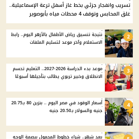
تسريب وانفجار جزئي بخط غاز أسفل ترعة الإسماعيلية..
غلق المحابس وتوقف 4 محطات مياه بأبوصوير
نتيجة تنسيق رياض الأطفال بالأزهر اليوم.. رابط
2
الاستعلام وآخر موعد لتسليم الملفات
موعد بدء الدراسة 2026-2027.. التعليم تحسم
3
الانطلاق وخبير تربوي يطالب بتأجيلها أسبوعًا
أسعار الوقود في مصر اليوم .. بنزين 80 بـ20.75
4
جنيه والسولار بـ20.50 جنيه
بعد شهر.. شراء خطوط المحمول ببصمة الوجه