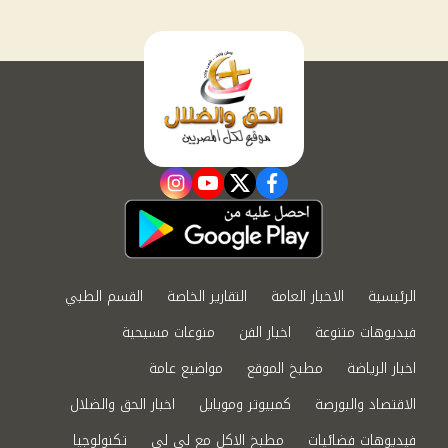
instagram
youtube
twitter
facebook
الرئيسية
الاخبار العامة
التقارير الخاصة
القسم الطبي
فيديوهات متنوعة
اخبار الفن
منوعات مسيحية
اخبار الرياضة
مطبخ الموقع
مواضيع عامة
الاقتصاد والبورصة
كمبيوتر وموبايل
اخبار الحق والضلال
فيديوهات فضائيات
مطبخ الاكل مع لى لى
تكنولوجيا