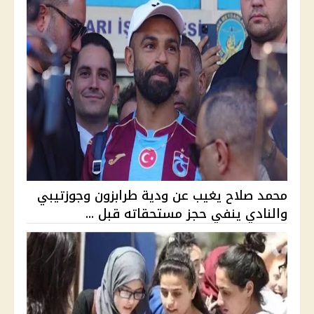
محمد صلاح يغيب عن ودية طرابزون وجوزتيبي
والنادي ينفي حجز مستحقاته قبل ...