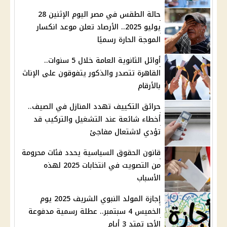
حالة الطقس في مصر اليوم الإثنين 28
يوليو 2025.. الأرصاد تعلن موعد انكسار
الموجة الحارة رسميًا
أوائل الثانوية العامة خلال 5 سنوات..
القاهرة تتصدر والذكور يتفوقون على الإناث
بالأرقام
حرائق التكييف تهدد المنازل في الصيف..
أخطاء شائعة عند التشغيل والتركيب قد
تؤدي لاشتعال مفاجئ
قانون الحقوق السياسية يحدد فئات محرومة
من التصويت في انتخابات 2025 لهذه
الأسباب
إجازة المولد النبوي الشريف 2025 يوم
الخميس 4 سبتمبر.. عطلة رسمية مدفوعة
الأجر تمتد 3 أيام