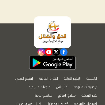
instagram
youtube
twitter
facebook
الرئيسية
الاخبار العامة
التقارير الخاصة
القسم الطبي
فيديوهات متنوعة
اخبار الفن
منوعات مسيحية
اخبار الرياضة
مطبخ الموقع
مواضيع عامة
الاقتصاد والبورصة
كمبيوتر وموبايل
اخبار الحق والضلال