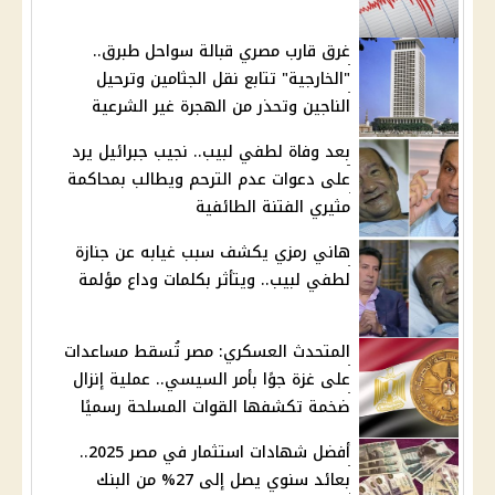
غرق قارب مصري قبالة سواحل طبرق..
"الخارجية" تتابع نقل الجثامين وترحيل
الناجين وتحذر من الهجرة غير الشرعية
بعد وفاة لطفي لبيب.. نجيب جبرائيل يرد
على دعوات عدم الترحم ويطالب بمحاكمة
مثيري الفتنة الطائفية
هاني رمزي يكشف سبب غيابه عن جنازة
لطفي لبيب.. ويتأثر بكلمات وداع مؤلمة
المتحدث العسكري: مصر تُسقط مساعدات
على غزة جوًا بأمر السيسي.. عملية إنزال
ضخمة تكشفها القوات المسلحة رسميًا
أفضل شهادات استثمار في مصر 2025..
بعائد سنوي يصل إلى 27% من البنك