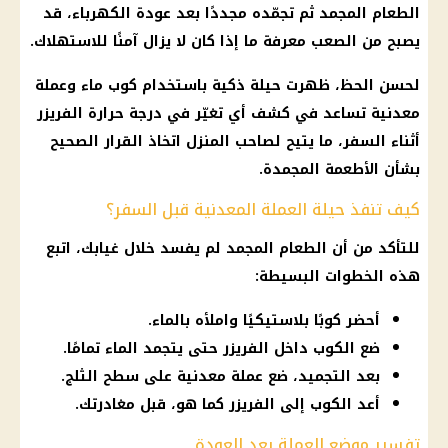
الطعام المجمد ثم تجمّده مجددًا بعد عودة الكهرباء، قد
يصبح من الصعب معرفة ما إذا كان لا يزال آمنًا للاستهلاك.
لحسن الحظ، ظهرت حيلة ذكية باستخدام كوب ماء وعملة
معدنية تساعد في كشف أي تغيّر في
درجة حرارة
الفريزر
أثناء السفر، ما يتيح لصاحب المنزل اتخاذ القرار الصحيح
بشأن
الأطعمة
المجمدة.
كيف تنفذ حيلة العملة المعدنية قبل السفر؟
للتأكد من أن الطعام المجمد لم يفسد خلال غيابك، اتبع
هذه الخطوات البسيطة:
أحضر كوبًا بلاستيكيًا واملأه بالماء.
ضع الكوب داخل الفريزر حتى يتجمد الماء تمامًا.
بعد التجميد، ضع عملة معدنية على سطح الثلج.
أعد الكوب إلى الفريزر كما هو، قبل مغادرتك.
تفسير موضع العملة بعد العودة