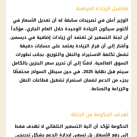
تفاصيل الزيادة المرتقبة
الوزير أعلن في تصريحات سابقة له أن تعديل
الأسعار
في
أكتوبر سيكون الزيادة الوحيدة خلال العام الجاري، مؤكداً
أن
لجنة التسعير
لن تعتمد أي زيادات إضافية في ديسمبر،
وأشار إلى أن قرار الزيادة يعتمد على حسابات دقيقة
تشمل تكلفة الاستيراد والنقل والتوزيع، بجانب تطورات
السوق العالمية، لافتًا إلى أن تحرير
سعر البنزين
بالكامل
سيتم قبل نهاية 2025، في حين سيظل
السولار
محتفظًا
بجزء من الدعم لضمان استمرار تشغيل قطاعات النقل
والزراعة والصناعة.
أهداف الحكومة من الخطة
الحكومة
تؤكد أن آلية التسعير التلقائي لا تهدف فقط
إلى رفع
الأسعار
، بل تسعى لإدارة الدعم بشكل تدريجي