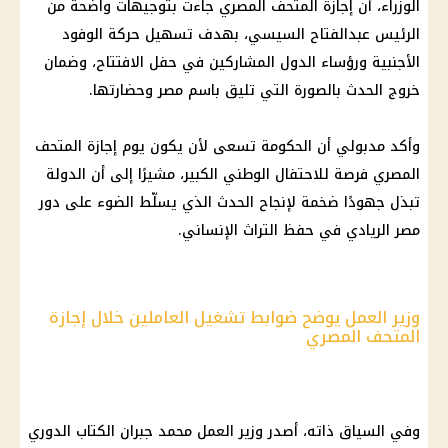
الوزراء
، أن
إجازة
المتحف المصري
جاءت بتوجيهات واضحة من
الرئيس عبدالفتاح السيسي
، بهدف تسهيل حركة الوفود
الأجنبية ورؤساء الدول المشاركين في
حفل الافتتاح
، وضمان
خروج الحدث بالصورة التي تليق باسم مصر وحضارتها.
وأكد مدبولي أن
الحكومة
تسعى لأن يكون يوم
إجازة
المتحف
المصري
فرصة للاحتفال الوطني الكبير، مشيرًا إلى أن الدولة
تبذل جهودًا ضخمة لإنجاح الحدث الذي يسلّط الضوء على دور
مصر الريادي في حفظ التراث الإنساني.
وزير العمل يوضح ضوابط تشغيل العاملين خلال إجازة
المتحف المصري
وفي السياق ذاته، أصدر وزير العمل محمد جبران الكتاب
الدوري