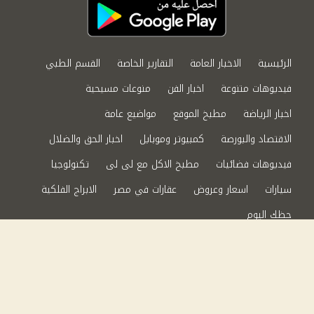
الرئيسية
الاخبار العامة
التقارير الخاصة
القسم الطبي
فيديوهات متنوعة
اخبار الفن
منوعات مسيحية
اخبار الرياضة
مطبخ الموقع
مواضيع عامة
الاقتصاد والبورصة
كمبيوتر وموبايل
اخبار الحق والضلال
فيديوهات فضائيات
مطبخ الاكل مع لى لى
تكنولوجيا
سيارات
اسعار وعروض
عقارات في مصر
الابراج الفلكية
حظك اليوم
من نحن
سياسة الخصوصية
اتصل بنا
©2024 الحق والضلال All Rights Reserved.
Powered by