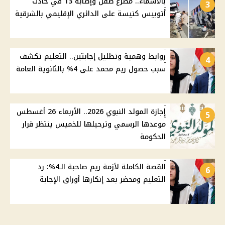
بالأسماء.. مصرع طفل وإصابة 13 في حادث
3
أتوبيس كنيسة على الدائري الإقليمي بالشرقية
روابط وهمية وتظليل إجابتين.. التعليم تكشف
4
سبب حصول ريم محمد على 4% بالثانوية العامة
إجازة المولد النبوي 2026.. الأربعاء 26 أغسطس
5
موعدها الرسمي وترحيلها للخميس ينتظر قرار
الحكومة
القصة الكاملة لأزمة ريم صاحبة الـ4%: رد
6
التعليم ومحضر بعد إنكارها أوراق الإجابة