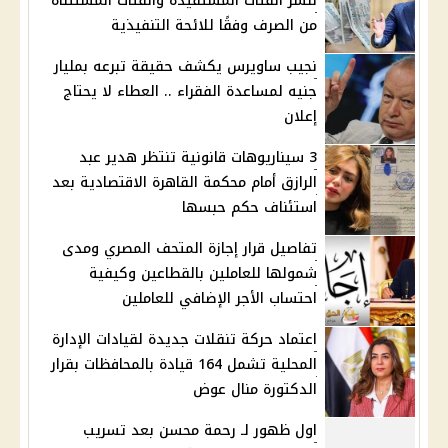
ننشر الفئات المستفيدة والفئات المستثناة
من الصرف وفقًا للائحة التنفيذية
نجيب ساويرس يكشف حقيقة تبرعه بمليار
جنيه لمساعدة الفقراء .. العطاء لا يحتاج
إعلان
3 سيناريوهات قانونية تنتظر هدير عبد
الرازق أمام محكمة القاهرة الاقتصادية بعد
استئناف حكم حبسها
تفاصيل قرار إجازة المتحف المصري ومدى
شمولها للعاملين بالقطاعين وكيفية
احتساب الأجر الإضافي للعاملين
اعتماد حركة تنقلات جديدة لقيادات الإدارة
المحلية تشمل 164 قيادة بالمحافظات بقرار
الدكتورة منال عوض
اول ظهور لـ رحمة محسن بعد تسريب