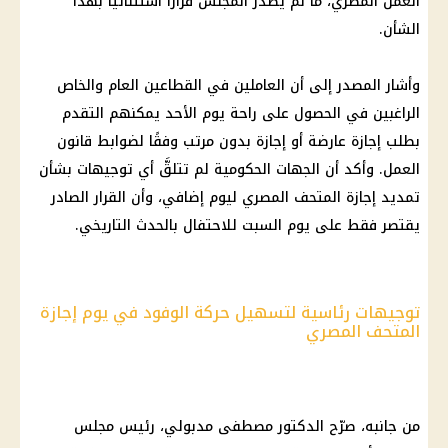
العمل
المصري، ما لم يُصدر المجلس قرارًا استثنائيًا بهذا
الشأن.
وأشار المصدر إلى أن العاملين في القطاعين العام والخاص
الراغبين في الحصول على راحة يوم الأحد يمكنهم التقدم
بطلب
إجازة
عارضة أو
إجازة
بدون مرتب وفقًا لضوابط
قانون
العمل
. وأكد أن
الجهات الحكومية
لم تتلقَّ أي توجيهات بشأن
تمديد
إجازة المتحف المصري
ليوم إضافي، وأن القرار الصادر
يقتصر فقط على يوم السبت للاحتفال بالحدث التاريخي.
توجيهات رئاسية لتسهيل حركة الوفود في يوم إجازة
المتحف المصري
من جانبه، صرّح
الدكتور مصطفى مدبولي
،
رئيس مجلس