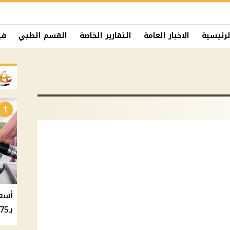
لرئيسية
الاخبار العامة
التقارير الخاصة
القسم الطبي
في
1
بـ20.75 جنيه والسولار بـ20.50 جنيه