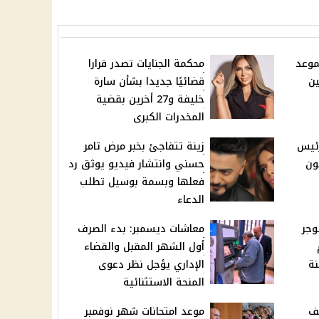
مبر 2025: الموعد
محكمة الجنايات تصدر قرارا
ين
قضائيًا جديدا بشأن سارة
خليفة و27 أخرين بقضية
المخدرات الكبرى
رئيس
زينة تتفاجئ بخبر مرض تامر
ون
حسني وانتشار فيديو يوثق رد
فعلها وبسمة بوسيل تطلب
الدعاء
وجر
معاشات ديسمبر: بدء الصرف
أول الشهر المقبل والقضاء
نة
الإداري يؤجل نظر دعوى
المنحة الاستثنائية
صف
موعد امتحانات شهر نوفمبر