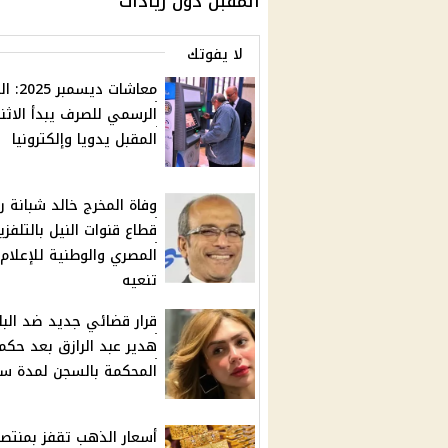
المقبل دون زيادات
لا يفوتك
معاشات ديس
الرسمي للصرف يبدأ الاثن
المقبل يدويا وإلكترونيا
وفاة المخرج خالد شبانة 
قطاع قنوات النيل بالتلفزي
المصري والوطنية للإعلام
تنعيه
قرار قضائي جديد ضد البل
هدير عبد الرازق بعد حكم
المحكمة بالسجن لمدة س
أسعار الذهب تقفز بمنت