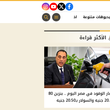
instagram
youtube
twitter
facebook
ديوهات متنوعة
اخبار الفن
منوعات مسيحية
اخبار الرياضة
الأكثر قراءة
أسعار الوقود في مصر اليوم .. بنزين 80