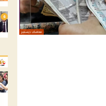
6
معاشات ديسمبر