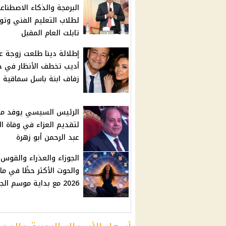
البرمجة والذكاء الاصطناع
لطلاب التعليم الفني وتوز
تابلت العام المقبل
إطلالة دينا طلعت زوجة ع
أديب تخطف الأنظار في 
زفاف ابنة باسل سماقية
الرئيس السيسي يوفد مند
لتقديم العزاء في وفاة ال
عبد الرحمن أبو زهرة
الجوزاء والعذراء والقوس
والحوت الأكثر حظًا في ما
2026 مع بداية موسم الجوزاء