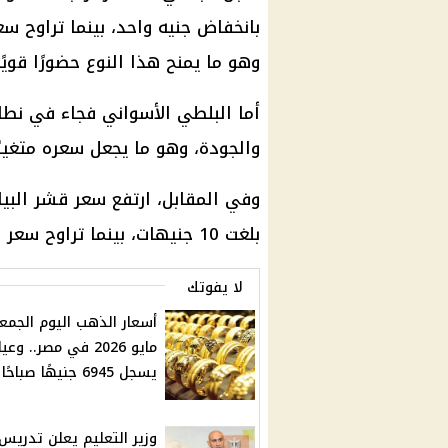
وهو ما يمنح هذا النوع حضورًا قويًا 
والجودة، وهو ما يجعل سعره متغيرًا
بلغت 10 جنيهات، بينما تراوح سعر البياض الأملس البلدي بين 150 و250 جنيهًا.
لا يفوتك
يسجل 6945 جنيهًا صباحًا
وزير التعليم يعلن تدريس