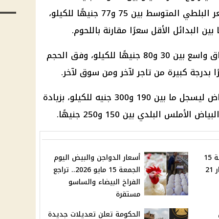
بانخفاض جنيه واحد، بينما تراوح سعر البلطي المتوسط بين 75 و77 جنيهًا للكيلو،
بين البدائل الأقل سعرًا مقارنة باللحوم.
أما البلطي الأسواني فجاء في نطاق واسع بين 30 و80 جنيهًا للكيلو، وفق الحجم
 بدرجة كبيرة من تاجر لآخر ومن سوق لآخر.
وفي المقابل، ارتفع سعر قشر البياض ليسجل ما بين 190 و300 جنيه للكيلو، بزيادة
أسعار الذهب اليوم الجمعة 15
أسعار الدواجن والبيض اليوم
مايو 2026 في مصر.. وعيار 21
الجمعة 15 مايو 2026.. تراجع
الفراخ البيضاء والساسو
مستقرة
الحكومة تعلن تعديلات جديدة