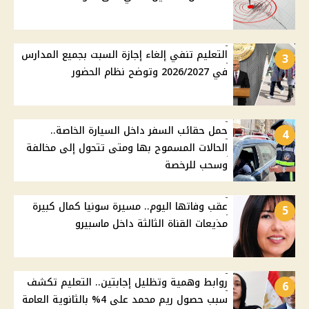
التعليم تنفي إلغاء إجازة السبت بجميع المدارس
3
في 2026/2027 وتوضح نظام الحضور
حمل حقائب السفر داخل السيارة الخاصة..
4
الحالات المسموح بها ومتى تتحول إلى مخالفة
وسحب للرخصة
عقب وفاتها اليوم.. مسيرة سونيا كمال كبيرة
5
مذيعات القناة الثالثة داخل ماسبيرو
روابط وهمية وتظليل إجابتين.. التعليم تكشف
6
سبب حصول ريم محمد على 4% بالثانوية العامة