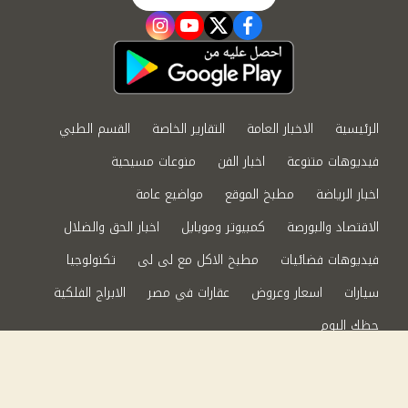
instagram
youtube
twitter
facebook
الرئيسية
الاخبار العامة
التقارير الخاصة
القسم الطبي
فيديوهات متنوعة
اخبار الفن
منوعات مسيحية
اخبار الرياضة
مطبخ الموقع
مواضيع عامة
الاقتصاد والبورصة
كمبيوتر وموبايل
اخبار الحق والضلال
فيديوهات فضائيات
مطبخ الاكل مع لى لى
تكنولوجيا
سيارات
اسعار وعروض
عقارات في مصر
الابراج الفلكية
حظك اليوم
من نحن
سياسة الخصوصية
اتصل بنا
©2024 الحق والضلال All Rights Reserved.