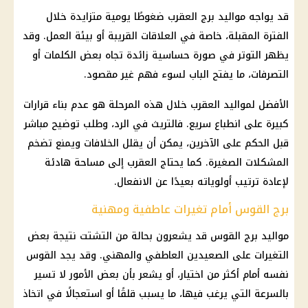
قد يواجه مواليد
برج العقرب
ضغوطًا يومية متزايدة خلال
الفترة المقبلة، خاصة في العلاقات القريبة أو بيئة العمل. وقد
يظهر التوتر في صورة حساسية زائدة تجاه بعض الكلمات أو
التصرفات، ما يفتح الباب لسوء فهم غير مقصود.
الأفضل لمواليد العقرب خلال هذه المرحلة هو عدم بناء قرارات
كبيرة على انطباع سريع. فالتريث في الرد، وطلب توضيح مباشر
قبل الحكم على الآخرين، يمكن أن يقلل الخلافات ويمنع
تضخم
المشكلات الصغيرة. كما يحتاج العقرب إلى مساحة هادئة
لإعادة ترتيب أولوياته بعيدًا عن الانفعال.
برج القوس أمام تغيرات عاطفية ومهنية
مواليد
برج القوس
قد يشعرون بحالة من التشتت نتيجة بعض
التغيرات على الصعيدين العاطفي والمهني. وقد يجد القوس
نفسه أمام أكثر من اختيار، أو يشعر بأن بعض الأمور لا تسير
بالسرعة التي يرغب فيها، ما يسبب قلقًا أو استعجالًا في اتخاذ