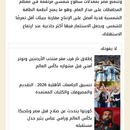
وتتمتع مصر بمعدلات سطوع شمسي مرتفعة في معظم
المحافظات على مدار العام، وهو ما يمنح أنظمة الطاقة
الشمسية قدرة أفضل على الإنتاج مقارنة ببيئات أقل تعرضًا
للشمس، ويجعل الاستثمار فيها أكثر جاذبية عند ارتفاع
الاستهلاك.
لا يفوتك
إطلاق نار قرب مقر منتخب الأرجنتين وتوتر
أمني قبل مشواره بكأس العالم
تنسيق الجامعات الأهلية 2026.. التقديم
والمصروفات والكليات المعتمدة
كورتوا يتحدث عن صلاح قبل مصر وبلجيكا
بكأس العالم ورامي عباس يثير جدل
مستقبله