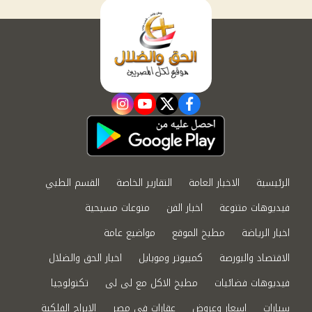
instagram
youtube
twitter
facebook
الرئيسية
الاخبار العامة
التقارير الخاصة
القسم الطبي
فيديوهات متنوعة
اخبار الفن
منوعات مسيحية
اخبار الرياضة
مطبخ الموقع
مواضيع عامة
الاقتصاد والبورصة
كمبيوتر وموبايل
اخبار الحق والضلال
فيديوهات فضائيات
مطبخ الاكل مع لى لى
تكنولوجيا
سيارات
اسعار وعروض
عقارات في مصر
الابراج الفلكية