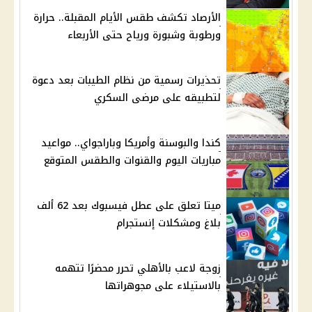
الأرصاد تكشف طقس الأيام المقبلة.. حرارة
ورطوبة وشبورة ورياح حتى الأربعاء
تحذيرات رسمية من نظام الطيبات بعد دعوة
لتطبيقه على مرضى السكري
كندا والبوسنة وأمريكا وباراجواي.. مواعيد
مباريات اليوم والقنوات والطقس المتوقع
ميتا تعلق على عطل فيسبوك بعد 62 ألف
بلاغ ومشكلات إنستجرام
زوجة لاعب بالأهلي تحرر محضرًا تتهمه
بالاستيلاء على مجوهراتها