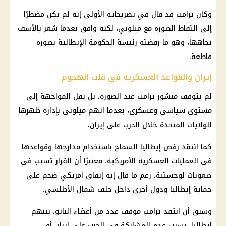
وكان
ترامب
قد قال في تصريحاته الأولى إنه لم يكن مضطرًا
إلى التقاط الصورة مع ميلوني، لكنه وافق بعدما شعر بالأسف
تجاهها، وهو ما رفضته رئيسة الحكومة الإيطالية بصورة
قاطعة.
إيران والقواعد العسكرية في قلب الهجوم
لم يتوقف منشور
ترامب
عند الصورة، بل نقل المواجهة إلى
مستوى سياسي وعسكري، بعدما اتهم ميلوني بإدارة ظهرها
للولايات المتحدة خلال الحرب على
إيران
.
كما انتقد رفض إيطاليا السماح باستخدام مدارجها وقواعدها
في العمليات العسكرية الأمريكية، معتبرًا أن القرار تسبب في
صعوبات لوجستية، رغم ما قال إنه إنفاق أمريكي ضخم على
حماية إيطاليا ودول أخرى داخل حلف شمال الأطلسي.
وسبق أن انتقد
ترامب
موقف عدد من أعضاء الناتو، بينهم
إيطاليا، بسبب عدم المشاركة في الحرب على
إيران
أو