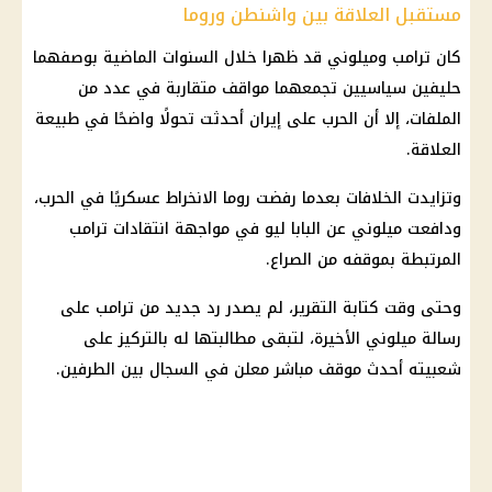
مستقبل العلاقة بين واشنطن وروما
كان ترامب وميلوني قد ظهرا خلال السنوات الماضية بوصفهما
حليفين سياسيين تجمعهما مواقف متقاربة في عدد من
الملفات، إلا أن الحرب على
إيران
أحدثت تحولًا واضحًا في طبيعة
العلاقة.
وتزايدت الخلافات بعدما رفضت روما الانخراط عسكريًا في الحرب،
ودافعت ميلوني عن البابا ليو في مواجهة انتقادات ترامب
المرتبطة بموقفه من الصراع.
وحتى وقت كتابة التقرير، لم يصدر رد جديد من ترامب على
رسالة ميلوني الأخيرة، لتبقى مطالبتها له بالتركيز على
شعبيته أحدث موقف مباشر معلن في السجال بين الطرفين.