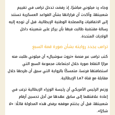
وجاء رد ميلوني مباشرًا، إذ رفضت تدخل
ترامب
في تقييم
شعبيتها، وأكدت أن قراراتها بشأن القواعد العسكرية تستند
إلى الاتفاقيات والمصلحة الوطنية الإيطالية، قبل أن توجه إليه
رسالة مقتضبة طالبت فيها بأن يركز على شعبيته داخل
الولايات المتحدة
.
ترامب يجدد روايته بشأن صورة قمة السبع
كتب
ترامب
عبر منصة «تروث سوشيال» أن ميلوني طلبت منه
مرارًا التقاط صورة خلال اجتماعات مجموعة السبع التي
استضافتها فرنسا، متمسكًا بالرواية التي سبق أن طرحها خلال
مقابلة مع قناة La7 الإيطالية.
وزعم الرئيس الأمريكي أن رئيسة الوزراء الإيطالية ترغب في
إعادة علاقتهما إلى سابق عهدها من أجل تحسين أرقام
شعبيتها، قبل أن يختتم موقفه برفض هذه المحاولة قائلًا: «لا
شكرًا».