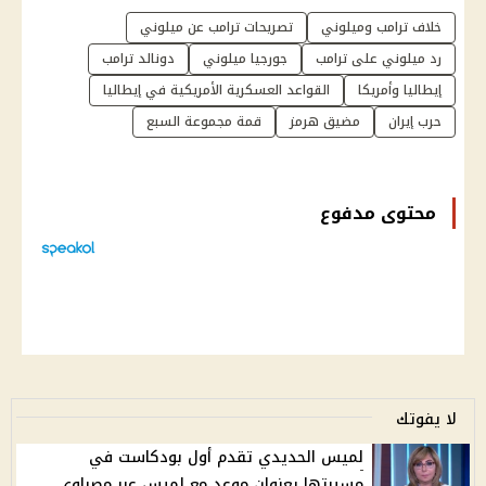
خلاف ترامب وميلوني
تصريحات ترامب عن ميلوني
رد ميلوني على ترامب
جورجيا ميلوني
دونالد ترامب
إيطاليا وأمريكا
القواعد العسكرية الأمريكية في إيطاليا
حرب إيران
مضيق هرمز
قمة مجموعة السبع
محتوى مدفوع
لا يفوتك
لميس الحديدي تقدم أول بودكاست في
مسيرتها بعنوان موعد مع لميس عبر مصراوي