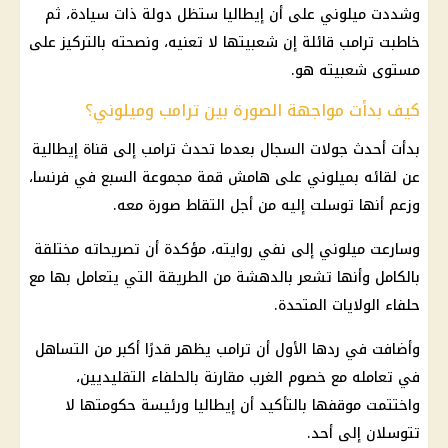
وشددت ميلوني على أن إيطاليا ستظل دولة ذات سيادة، ثم
خاطبت
ترامب
قائلة إن شعبيتها لا تعنيه، ونصحته بالتركيز على
مستوى شعبيته هو.
كيف بدأت مواجهة الصورة بين ترامب وميلوني؟
بدأت أحدث جولات السجال بعدما تحدث ترامب إلى قناة إيطالية
عن لقائه بميلوني على هامش
قمة مجموعة السبع
في فرنسا،
وزعم أنها توسلت إليه من أجل التقاط صورة معه.
وسارعت ميلوني إلى نفي روايته، مؤكدة أن تصريحاته مختلقة
بالكامل وأنها تشعر بالدهشة من الطريقة التي يتعامل بها مع
حلفاء
الولايات المتحدة
.
وأضافت في ردها الأول أن ترامب يظهر قدرًا أكبر من التساهل
في تعامله مع خصوم الغرب مقارنة بالحلفاء التقليديين،
واختتمت موقفها بالتأكيد أن إيطاليا ورئيسة حكومتها لا
تتوسلان إلى أحد.