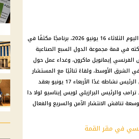
، اليوم الثلاثاء 16 يونيو 2026، برنامجًا مكثفًا في
ركته في
قمة مجموعة الدول السبع
الصناعية
س الفرنسي
إيمانويل ماكرون
، وغداء عمل حول
ي الشرق الأوسط، ولقاءً ثنائيًا مع المستشار
الألماني فريدريش ميرتس. ويواصل الرئيس نشاطه غدًا الأربعاء 17 يونيو بعقد
 ترامب
والرئيس البرازيلي لويس إيناسيو لولا دا
عة تناقش الانتشار الآمن والسريع والفعال
يسي في مقر القمة