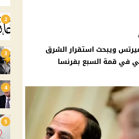
2
يرتس ويبحث استقرار الشرق
3
عي في قمة السبع بفرنسا
4
5