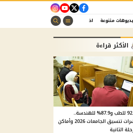
instagram
youtube
twitter
facebook
ديوهات متنوعة
اخبار الفن
منوعات مسيحية
اخبار الرياضة
الأكثر قراءة
92.8% للطب و87.9% للهندسة..
مؤشرات تنسيق الجامعات 2026 وأماكن
حلة الثانية