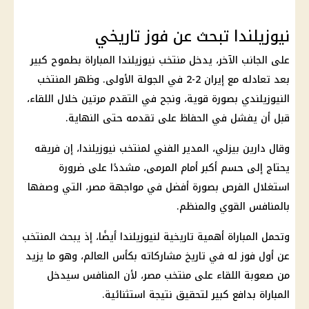
نيوزيلندا تبحث عن فوز تاريخي
على الجانب الآخر، يدخل
منتخب نيوزيلندا
المباراة بطموح كبير
بعد تعادله مع
إيران
2-2 في الجولة الأولى. وظهر المنتخب
النيوزيلندي بصورة قوية، ونجح في التقدم مرتين خلال اللقاء،
قبل أن يفشل في الحفاظ على تقدمه حتى النهاية.
وقال دارين بيزلي، المدير الفني لمنتخب نيوزيلندا، إن فريقه
يحتاج إلى حسم أكبر أمام المرمى، مشددًا على ضرورة
استغلال الفرص بصورة أفضل في مواجهة مصر، التي وصفها
بالمنافس القوي والمنظم.
وتحمل المباراة أهمية تاريخية لنيوزيلندا أيضًا، إذ يبحث المنتخب
عن أول فوز له في تاريخ مشاركاته بكأس العالم، وهو ما يزيد
من صعوبة اللقاء على
منتخب مصر
، لأن المنافس سيدخل
المباراة بدافع كبير لتحقيق نتيجة استثنائية.