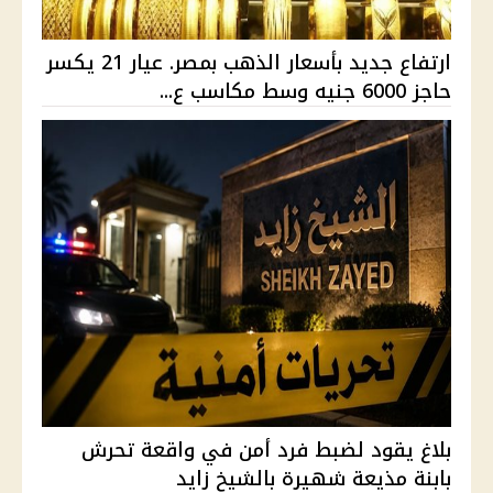
ارتفاع جديد بأسعار الذهب بمصر. عيار 21 يكسر
حاجز 6000 جنيه وسط مكاسب ع...
بلاغ يقود لضبط فرد أمن في واقعة تحرش
بابنة مذيعة شهيرة بالشيخ زايد