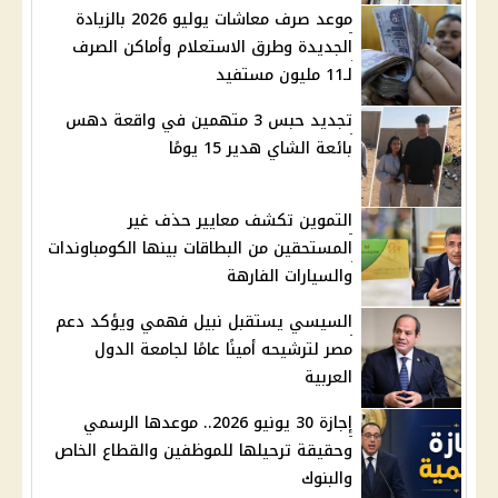
موعد صرف معاشات يوليو 2026 بالزيادة
الجديدة وطرق الاستعلام وأماكن الصرف
لـ11 مليون مستفيد
تجديد حبس 3 متهمين في واقعة دهس
بائعة الشاي هدير 15 يومًا
التموين تكشف معايير حذف غير
المستحقين من البطاقات بينها الكومباوندات
والسيارات الفارهة
السيسي يستقبل نبيل فهمي ويؤكد دعم
مصر لترشيحه أمينًا عامًا لجامعة الدول
العربية
إجازة 30 يونيو 2026.. موعدها الرسمي
وحقيقة ترحيلها للموظفين والقطاع الخاص
والبنوك