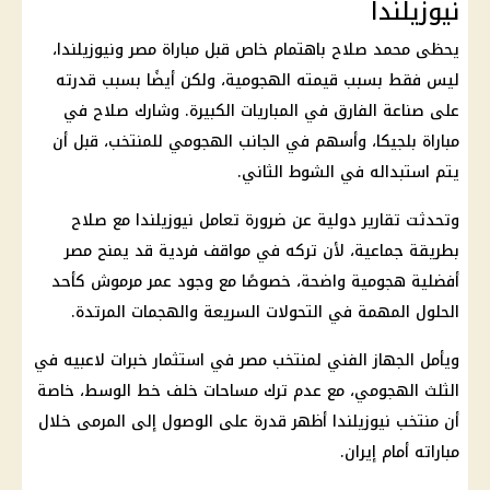
نيوزيلندا
يحظى محمد صلاح باهتمام خاص قبل مباراة مصر ونيوزيلندا،
ليس فقط بسبب قيمته الهجومية، ولكن أيضًا بسبب قدرته
على صناعة الفارق في المباريات الكبيرة. وشارك صلاح في
مباراة بلجيكا، وأسهم في الجانب الهجومي للمنتخب، قبل أن
يتم استبداله في الشوط الثاني.
وتحدثت تقارير دولية عن ضرورة تعامل نيوزيلندا مع صلاح
بطريقة جماعية، لأن تركه في مواقف فردية قد يمنح مصر
أفضلية هجومية واضحة، خصوصًا مع وجود عمر مرموش كأحد
الحلول المهمة في التحولات السريعة والهجمات المرتدة.
ويأمل الجهاز الفني لمنتخب مصر في استثمار خبرات لاعبيه في
الثلث الهجومي، مع عدم ترك مساحات خلف خط الوسط، خاصة
أن منتخب نيوزيلندا أظهر قدرة على الوصول إلى المرمى خلال
مباراته أمام إيران.