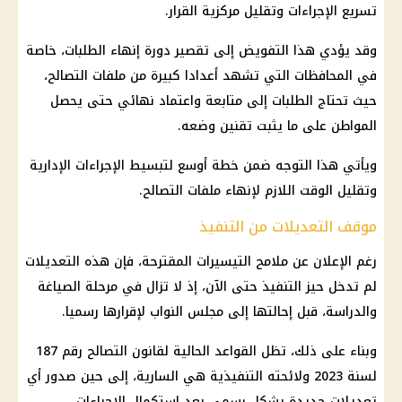
تسريع الإجراءات وتقليل مركزية القرار.
وقد يؤدي هذا التفويض إلى تقصير دورة إنهاء الطلبات، خاصة
في المحافظات التي تشهد أعدادا كبيرة من ملفات التصالح،
حيث تحتاج الطلبات إلى متابعة واعتماد نهائي حتى يحصل
المواطن على ما يثبت تقنين وضعه.
ويأتي هذا التوجه ضمن خطة أوسع لتبسيط الإجراءات الإدارية
وتقليل الوقت اللازم لإنهاء ملفات التصالح.
موقف التعديلات من التنفيذ
رغم الإعلان عن ملامح التيسيرات المقترحة، فإن هذه التعديلات
لم تدخل حيز التنفيذ حتى الآن، إذ لا تزال في مرحلة الصياغة
والدراسة، قبل إحالتها إلى
مجلس النواب
لإقرارها رسميا.
وبناء على ذلك، تظل القواعد الحالية لقانون التصالح رقم 187
لسنة 2023 ولائحته التنفيذية هي السارية، إلى حين صدور أي
تعديلات جديدة بشكل رسمي بعد استكمال الإجراءات