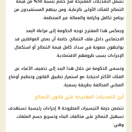
تشمل التعديلات المقترحة منح خصم بنسبة 50% من قيمة
التصالح للفئات الأولى بالرعاية، ومن بينهم المستفيدون من
برنامج
تكافل وكرامة
والعمالة غير المنتظمة.
ويعكس هذا المقترح توجه الحكومة إلى مراعاة البعد
الاجتماعي داخل ملف التصالح، خاصة أن بعض المواطنين قد
يواجهون صعوبة في
سداد كامل قيمة التصالح
أو استكمال
الإجراءات بسبب ظروفهم الاقتصادية.
وتسعى الحكومة من خلال هذا البند إلى تخفيف الأعباء عن
الفئات الأكثر احتياجا، مع استمرار تطبيق القانون وتنظيم أوضاع
المباني المخالفة بطريقة رسمية.
أبرز التعديلات المقترحة على قانون التصالح
تتضمن حزمة التيسيرات المطروحة 8 إجراءات رئيسية تستهدف
تسهيل
التصالح على مخالفات البناء
وتسريع حسم الملفات،
وهي: