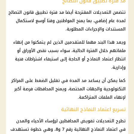
مد فترة تطبيق قانون التصالح
تتضمن التعديلات المقترحة أيضا مد فترة تطبيق قانون التصالح
لمدة عام إضافي، بما يمنح المواطنين وقتا أوسع لاستكمال
المستندات والإجراءات المطلوبة.
ويعد هذا البند مهما للمتقدمين الذين لم يتمكنوا من إنهاء
ملفاتهم خلال الفترة الحالية، سواء بسبب نقص الأوراق أو
انتظار اعتماد النماذج أو الحاجة إلى استيفاء اشتراطات فنية
وإدارية.
كما يمكن أن يساعد مد المدة في تقليل الضغط على
المراكز
التكنولوجية
والجهات المختصة، ويمنح المحافظات فرصة أكبر
لإنهاء الملفات المتراكمة.
تسريع اعتماد النماذج النهائية
تطرح التعديلات تفويض المحافظين لرؤساء الأحياء والمدن
في اعتماد النماذج النهائية رقم 7 و8، وهي خطوة تستهدف