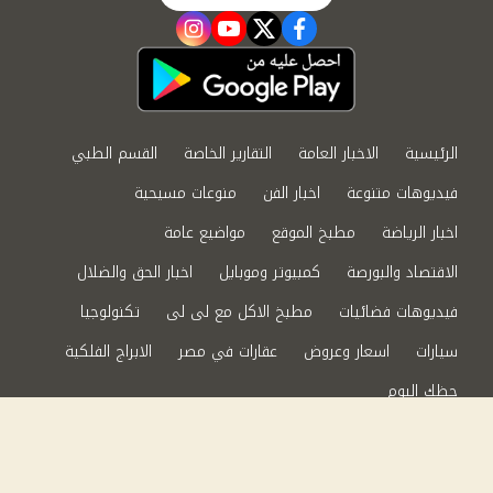
instagram
youtube
twitter
facebook
الرئيسية
الاخبار العامة
التقارير الخاصة
القسم الطبي
فيديوهات متنوعة
اخبار الفن
منوعات مسيحية
اخبار الرياضة
مطبخ الموقع
مواضيع عامة
الاقتصاد والبورصة
كمبيوتر وموبايل
اخبار الحق والضلال
فيديوهات فضائيات
مطبخ الاكل مع لى لى
تكنولوجيا
سيارات
اسعار وعروض
عقارات في مصر
الابراج الفلكية
حظك اليوم
من نحن
سياسة الخصوصية
اتصل بنا
©2024 الحق والضلال All Rights Reserved.