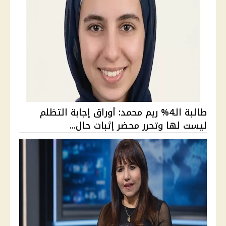
طالبة الـ4% ريم محمد: أوراق إجابة التظلم
ليست لها وتحرر محضر إثبات حال...