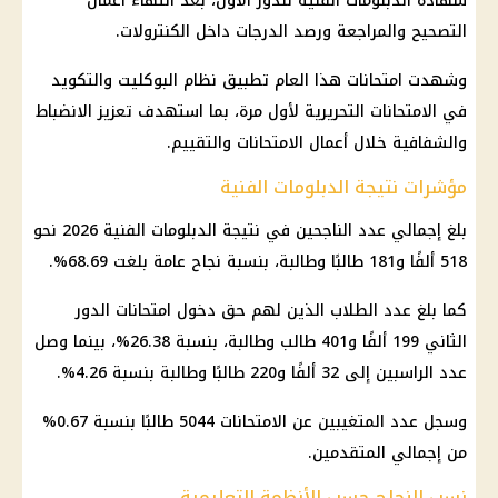
شهادة الدبلومات الفنية للدور الأول، بعد انتهاء أعمال
التصحيح والمراجعة ورصد الدرجات داخل الكنترولات.
وشهدت امتحانات هذا العام تطبيق نظام البوكليت والتكويد
في الامتحانات التحريرية لأول مرة، بما استهدف تعزيز الانضباط
والشفافية خلال أعمال الامتحانات والتقييم.
مؤشرات نتيجة الدبلومات الفنية
بلغ إجمالي عدد الناجحين في نتيجة الدبلومات الفنية 2026 نحو
518 ألفًا و181 طالبًا وطالبة، بنسبة نجاح عامة بلغت 68.69%.
كما بلغ عدد الطلاب الذين لهم حق دخول امتحانات الدور
الثاني 199 ألفًا و401 طالب وطالبة، بنسبة 26.38%، بينما وصل
عدد الراسبين إلى 32 ألفًا و220 طالبًا وطالبة بنسبة 4.26%.
وسجل عدد المتغيبين عن الامتحانات 5044 طالبًا بنسبة 0.67%
من إجمالي المتقدمين.
نسب النجاح حسب الأنظمة التعليمية