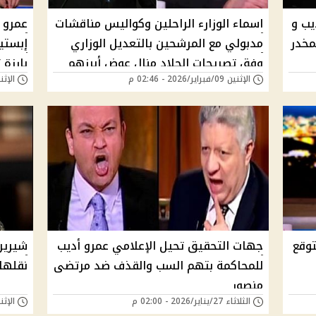
يب و
اسماء الوزارء الراحلين وكواليس مناقشات
عمرو 
مخدر
مدبولي مع المرشحين بالتعديل الوزاري
إبستي
وفق تصريحات الجلاد منال عوض أبرزهم
بارزة 
الإثنين 09/فبراير/2026 - 02:46 م
الإثنين 02/فبراير/26
"فيديو"
توقع
جهات التحقيق تحيل الإعلامي عمرو أديب
شيرين 
للمحاكمة بتهم السب والقذف ضد مرتضى
نقلها
منصور
الثلاثاء 27/يناير/2026 - 02:00 م
الإثنين 12/يناير/26