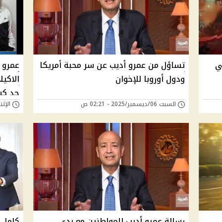
ي
تساؤل من عمرو أديب عن سر محبة أمريكا
عمرو 
ودول أوروبا للإخوان
الاكي
حد كبي
السبت 06/ديسمبر/2025 - 02:21 ص
الإثنين 01/ديسمبر/25
رسالة عمرو أديب للمواطنين مع بدء
كامل 