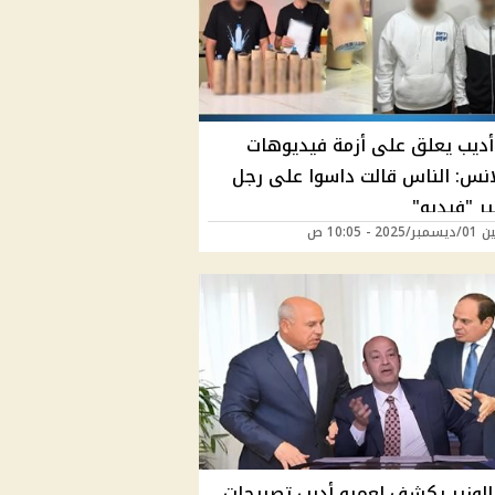
أديب يعلق على أزمة فيديوهات
لانس: الناس قالت داسوا على رجل
ر "فيديو"
20 - 10:05 ص
الوزير يكشف لعمرو أديب تصريحات