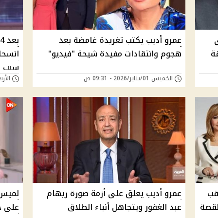
عمرو أديب يكتب تغريدة غامضة بعد
ة
هجوم وانتقادات مفيدة شيحة "فيديو"
انسحاب
سبب ه
الخميس 01/يناير/2026 - 09:31 ص
الأربعاء 31/ديسمبر/
قب
عمرو أديب يعلق على أزمة صورة ريهام
لميس 
لقصة
عبد الغفور ويتجاهل أنباء الطلاق
على ج