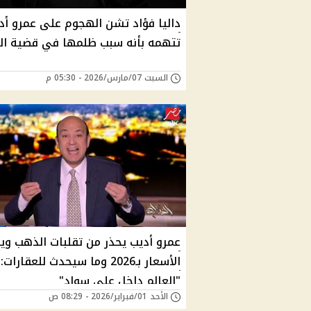
داليا فؤاد تشن الهجوم على عمرو أد
تتهمه بأنه سبب ظلمها في قضية ال
السبت 07/مارس/2026 - 05:30 م
عمرو أديب يحذر من تقلبات الذهب وي
الأسعار بـ2026 وما سيحدث للعقارات:
"العالم داخل على سواد"
الأحد 01/فبراير/2026 - 08:29 ص