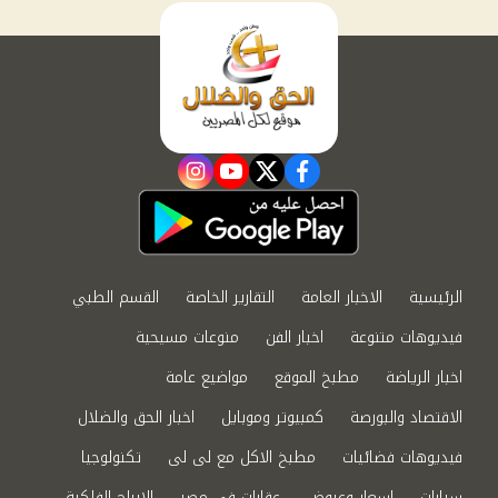
instagram
youtube
twitter
facebook
الرئيسية
الاخبار العامة
التقارير الخاصة
القسم الطبي
فيديوهات متنوعة
اخبار الفن
منوعات مسيحية
اخبار الرياضة
مطبخ الموقع
مواضيع عامة
الاقتصاد والبورصة
كمبيوتر وموبايل
اخبار الحق والضلال
فيديوهات فضائيات
مطبخ الاكل مع لى لى
تكنولوجيا
سيارات
اسعار وعروض
عقارات في مصر
الابراج الفلكية