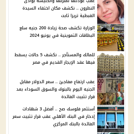
عقب عودتها لمنزلها والكنيسة بوادى
النطرون .. نكشف مكان اختفاء السيدة
القبطية تريزا ثابت
الوزارة تكشف صحة زيادة 200 جنيه سلع
البطاقات التموينية في يونيو 2024
للمالك والمستأجر .. نكشف 5 حالات يسقط
فيها عقد الإيجار القديم في مصر
عقب ارتفاع مفاجئ .. سعر الدولار مقابل
الجنيه اليوم بالبنوك والسوق السوداء بعد
قرار تثبيت الفائدة
أستثمر فلوسك صح .. أفضل 3 شهادات
إدخار في البنك الأهلي عقب قرار تثبيت سعر
الفائدة بالبنك المركزي