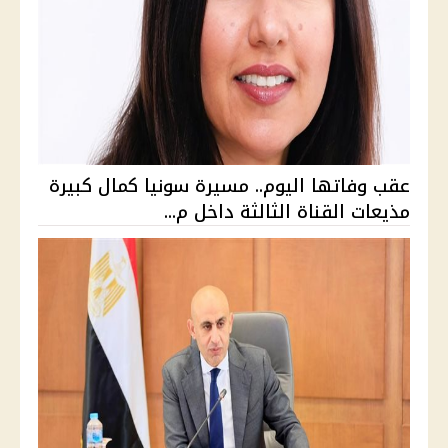
عقب وفاتها اليوم.. مسيرة سونيا كمال كبيرة
مذيعات القناة الثالثة داخل م...