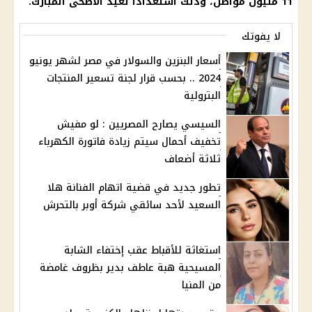
11 مليون مواطن، وذلك استعدادًا لعيد الأضحى المبارك.
لا يفوتك
أسعار البنزين والسولار في مصر لشهر يونيو
2024 .. بحسب قرار لجنة تسعير المنتجات
البترولية
السيسي يصارح المصريين : لو مفيش
تخفيف أحمال سيتم زيادة فاتورة الكهرباء
ثلاثة أضعاف
تطور جديد في قضية اتهام الفنانة هلا
السعيد لأحد سائقي شركة أوبر بالتحرش
استغاثة للأقباط عقب إختفاء الشابة
المسيحية هبة عاطف بدير بظروف غامضة
من المنيا